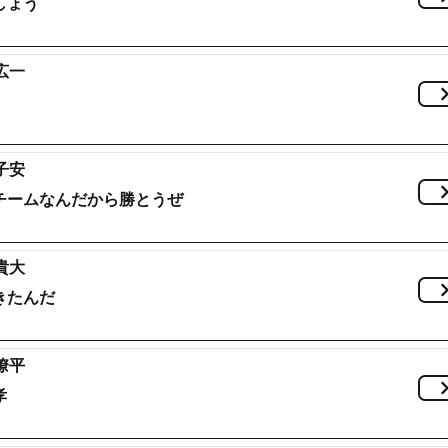
しょう
広一
子安
チームなんだから勝とうぜ
貴大
きたんだ
瞭平
孝