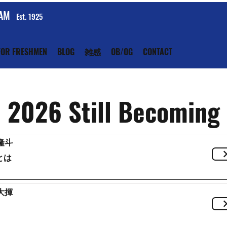
EAM
Est. 1925
FOR FRESHMEN
BLOG
雑感
OB/OG
CONTACT
2026 Still Becoming
隆斗
とは
大揮