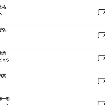
太祐
S
彬弘
稔浩
ヒョウ
巧真
雄一朗