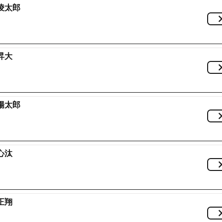
凌太郎
昇大
陽太郎
心汰
正翔