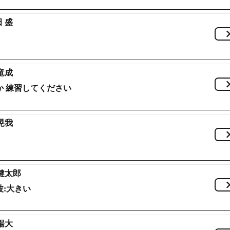
 盛
竜成
か 練習してください
晃我
健太郎
:大きい
陽大