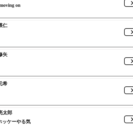
p moving on
瑛仁
修矢
元希
亮太郎
ホッケーやる気