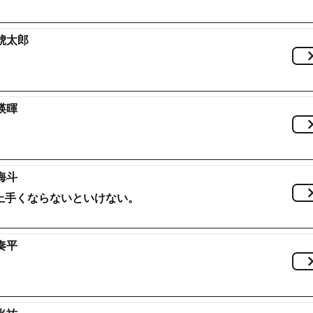
琥太郎
瑛暉
海斗
上手くならないといけない。
奏平