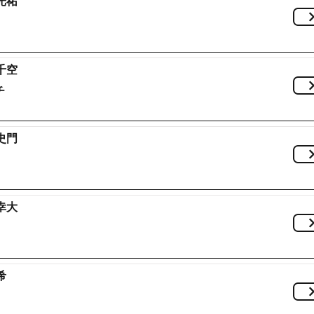
光祐
千空
チ
史門
幸大
希