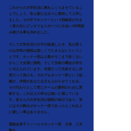
これからの大学生活に胸をふくらませているこ
とでしょう。私も新たな日々に期待して入学し
ました。その中でホッケーという戦略性が大き
く東大生にピッタリなスポーツに出会い4年間挑
み続ける事を決めました。
そして大学生活の大半が経過した今、私が思う
のは本気の挑戦は楽しくてたまらないというこ
とです。ホッケー部は人数がそこまで多くない
からこそ全員に挑戦、そして失敗の機会が存分
に与えられています。何度だって失敗するし何
度だって負ける。それでもホッケー部という組
織が、仲間があなたを立ち上がらせてくれる。
その代わりとして常にチームの勝利のために貢
献する。これ以上の幸せは無いと感じていま
す。皆さんの大学生活が挑戦の毎日であり、更
にはその舞台がホッケー部であったらこれ以上
に嬉しい事はありません。
運動会男子フィールドホッケー部 主将 三木
隆斗