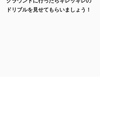
​グラウンドに行ったらキレッキレの
ドリブルを見せてもらいましょう！
シュート編
これまた新入生に人気なシュートで
す。
​思いっきりスティックを振って繰り
出されるシュートは自分でもびっく