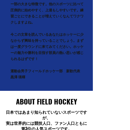
ー部の大きな特徴です。他のスポーツに比べて
圧倒的に始めやすく、上達もしやすいです。練
習ごとにできることが増えていくなんてワクワ
クしますよね。
今この文章を読んでいるあなたはホッケーに少
なからず興味を持っていることでしょう。まず
は一度グラウンドに来てみてください。ホッケ
ーの魅力や勝利を目指す部員の熱い思いが感じ
られるはずです！
運動会男子フィールドホッケー部 新歓代表
黒澤 瑛暉
ABOUT FIELD HOCKEY
日本ではあまり知られていないスポーツです
が、
実は世界的には競技人口、ファン人口ともに
第3位の人気スポーツです。