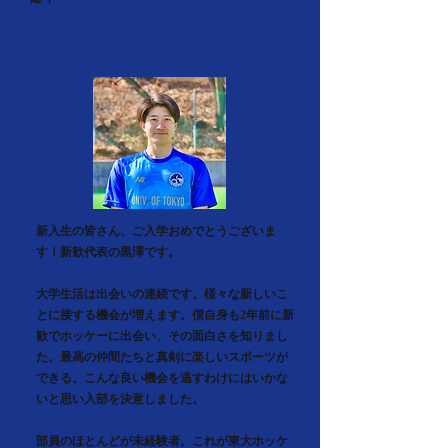
新入生の皆さん、ご入学おめでとうございま
す！新歓代表の黒澤です。
大学生活は出会いの連続です。様々な新しいこ
とに接する機会が増えます。僕自身も2年前に新
歓でホッケーに出会い、その面白さを知りまし
た。最高の仲間たちと真剣に楽しいスポーツが
できる。こんな良い機会を逃すわけにはいかな
いと思い入部を決意しました。
部員のほとんどが未経験者。これが東大ホッケ