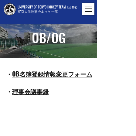
UNIVERSITY OF TOKYO HOCKEY TEAM
Est. 1925
東京大学運動会ホッケー部
OB/OG
・
OB名簿登録情報変更フォーム
・
​理事会議事録