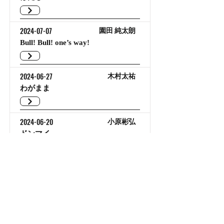
2024-07-07
園田 純太朗
Bull! Bull! one’s way!
2024-06-27
木村太祐
わがまま
2024-06-20
小原彬弘
ドンマイ
2024-06-13
町塚 広一
伝統
2024-06-06
陶山 瞭平