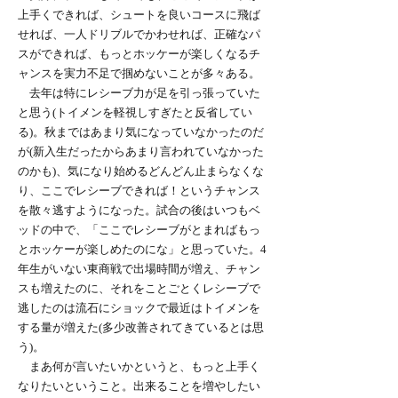
上手くできれば、シュートを良いコースに飛ば
せれば、一人ドリブルでかわせれば、正確なパ
スができれば、もっとホッケーが楽しくなるチ
ャンスを実力不足で掴めないことが多々ある。
去年は特にレシーブ力が足を引っ張っていた
と思う(トイメンを軽視しすぎたと反省してい
る)。秋まではあまり気になっていなかったのだ
が(新入生だったからあまり言われていなかった
のかも)、気になり始めるどんどん止まらなくな
り、ここでレシーブできれば！というチャンス
を散々逃すようになった。試合の後はいつもベ
ッドの中で、「ここでレシーブがとまればもっ
とホッケーが楽しめたのにな」と思っていた。4
年生がいない東商戦で出場時間が増え、チャン
スも増えたのに、それをことごとくレシーブで
逃したのは流石にショックで最近はトイメンを
する量が増えた(多少改善されてきているとは思
う)。
まあ何が言いたいかというと、もっと上手く
なりたいということ。出来ることを増やしたい