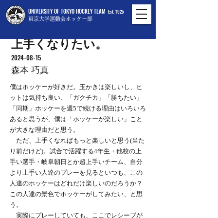
UNIVERSITY OF TOKYO HOCKEY TEAM
Est. 1925
東京大学運動会ホッケー部
上手くなりたい。
2024-08-15
森本 巧真
僕はホッケーが好きだ。玉かきは楽しいし、ヒ
ットは気持ち良い、「ガクチカ」「勝ちたい」
「同期」ホッケーを週5で続ける理由はいろいろ
あると思うが、僕は「ホッケーが楽しい」こと
が大きな理由だと思う。
ただ、上手くなればもっと楽しいと思う(当た
り前だけど)。試合で活躍する4年生・他校の上
手い選手・岐阜朝日とか超上手いチーム、自分
より上手い人達のプレーを見るといつも、この
人達のホッケーはどれだけ楽しいのだろうか？
この人達の景色でホッケーがしてみたい、と思
う。
実際にプレーしていても、ここでレシーブが