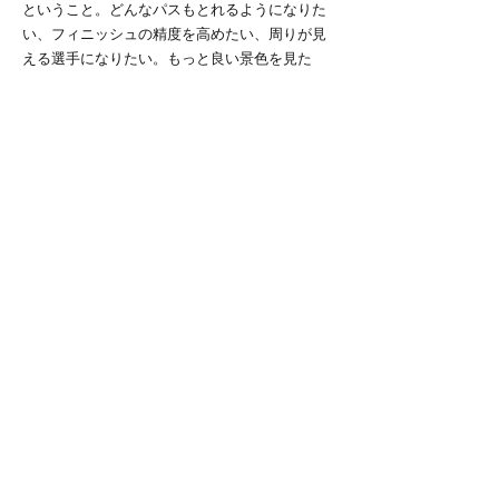
ということ。どんなパスもとれるようになりた
い、フィニッシュの精度を高めたい、周りが見
える選手になりたい。もっと良い景色を見た
い。4年頑張ったからといって岐阜朝日の選手の
ような景色が見えるとは思っていないけど、今
の4年生の景色くらいは超えてやりたい。他校の
上手い選手だって超えたい。もっと良い景色で
もっと楽しくホッケーがしたい。
もっとホッケーを楽しむために、この夏はま
ずストローク、レシーブを安定させようと思
う。レバヒがいつでも枠内に飛ばせるように(最
近試合でミスしてばかりなので)、強打をしっか
り収められるように(流石に)。他にも課題は山
積みだけど、秋リーグでもっとホッケーを楽し
めるようにこの夏、Pounding the Rockしていこ
うと思う。
東京大学運動会ホッケー部