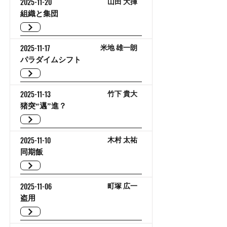
2025-11-20
山田 大揮
組織と集団
2025-11-17
米地 雄一朗
パラダイムシフト
2025-11-13
竹下 貴大
猪突“邁”進？
2025-11-10
木村 太祐
同期飯
2025-11-06
町塚 広一
盗用