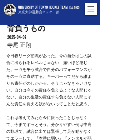
UNIVERSITY OF TOKYO HOCKEY TEAM
Est. 1925
東京大学運動会ホッケー部
背負うもの
2025-04-07
寺尾 正翔
今日春リーグ初戦があった。今の自分はこの試
合に出られるレベルじゃない、痛いほど感じ
た。一点を争う試合で自分のパフォーマンスが
その一点に直結する。キーパーってだから誰よ
りも責任がのしかかる。そうじゃなきゃいけな
い。自分は今その責任を負えるような人間じゃ
ない。自分の生活の責任すら負えない人間にそ
んな責任を負える訳がないってことだと思う。
これは考えてみたら今に限ったことじゃなく
て、今までずっとそう。分かりやすい例は中高
の野球で、試合に出ては緊張して足が動かなく
てエラーして、『本番に弱い』『メンタルが弱