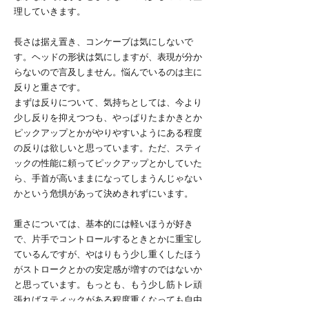
理していきます。
長さは据え置き、コンケーブは気にしないで
す。ヘッドの形状は気にしますが、表現が分か
らないので言及しません。悩んでいるのは主に
反りと重さです。
まずは反りについて、気持ちとしては、今より
少し反りを抑えつつも、やっぱりたまかきとか
ピックアップとかがやりやすいようにある程度
の反りは欲しいと思っています。ただ、スティ
ックの性能に頼ってピックアップとかしていた
ら、手首が高いままになってしまうんじゃない
かという危惧があって決めきれずにいます。
重さについては、基本的には軽いほうが好き
で、片手でコントロールするときとかに重宝し
ているんですが、やはりもう少し重くしたほう
がストロークとかの安定感が増すのではないか
と思っています。もっとも、もう少し筋トレ頑
張ればスティックがある程度重くなっても自由