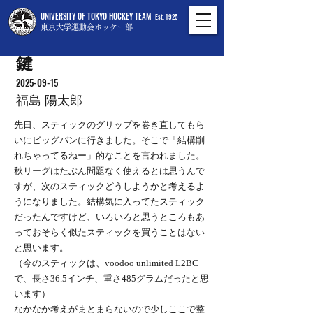
UNIVERSITY OF TOKYO HOCKEY TEAM
Est. 1925
東京大学運動会ホッケー部
鍵
2025-09-15
福島 陽太郎
先日、スティックのグリップを巻き直してもら
いにビッグバンに行きました。そこで「結構削
れちゃってるねー」的なことを言われました。
秋リーグはたぶん問題なく使えるとは思うんで
すが、次のスティックどうしようかと考えるよ
うになりました。結構気に入ってたスティック
だったんですけど、いろいろと思うところもあ
っておそらく似たスティックを買うことはない
と思います。
（今のスティックは、voodoo unlimited L2BC
で、長さ36.5インチ、重さ485グラムだったと思
います）
なかなか考えがまとまらないので少しここで整