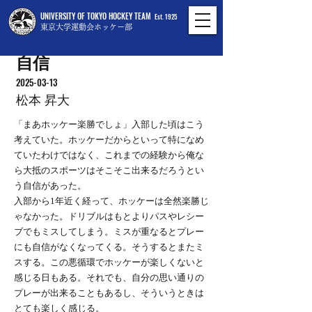
UNIVERSITY OF TOKYO HOCKEY TEAM
Est. 1925
東京大学運動会ホッケー部
自信
2025-03-13
松本 昇大
「まあホッケー楽勝でしょ」入部した頃はこう
考えていた。ホッケーだからといって特になめ
ていたわけではなく、これまでの経験から俺な
ら大抵のスポーツはそこそこ出来るだろうとい
う自信があった。
入部から1年近く経って、ホッケーは全然楽勝じ
ゃなかった。ドリブルはもとよりパスやレシー
ブでもミスしてしまう。ミスが重なるとプレー
にも自信がなくなってくる。そうするとまたミ
スする。この悪循環でホッケーが楽しくないと
感じる日もある。それでも、自分の思い通りの
プレーが出来ることもあるし、そういうときは
とても楽しく感じる。