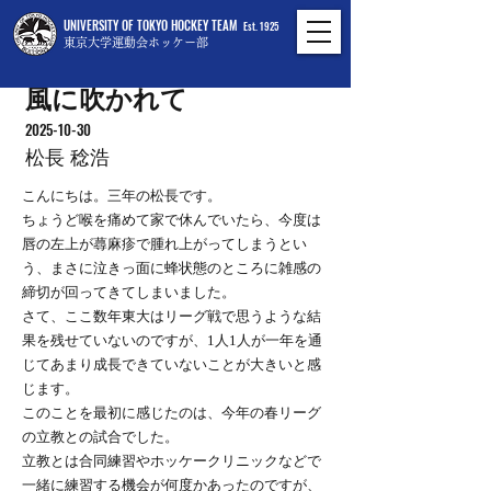
UNIVERSITY OF TOKYO HOCKEY TEAM
Est. 1925
東京大学運動会ホッケー部
風に吹かれて
2025-10-30
松長 稔浩
こんにちは。三年の松長です。
ちょうど喉を痛めて家で休んでいたら、今度は
唇の左上が蕁麻疹で腫れ上がってしまうとい
う、まさに泣きっ面に蜂状態のところに雑感の
締切が回ってきてしまいました。
さて、ここ数年東大はリーグ戦で思うような結
果を残せていないのですが、1人1人が一年を通
じてあまり成長できていないことが大きいと感
じます。
このことを最初に感じたのは、今年の春リーグ
の立教との試合でした。
立教とは合同練習やホッケークリニックなどで
一緒に練習する機会が何度かあったのですが、