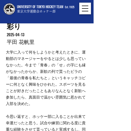
UNIVERSITY OF TOKYO HOCKEY TEAM
Est. 1925
東京大学運動会ホッケー部
彩り
2025-04-13
平田 花帆里
大学に入って何をしようかと考えたときに、運
動部のマネージャーをやるとは少しも思ってい
なかった。今まで「青春」の「せ」の字にも縁
がなかったからか、新歓の列で貰ったビラの
「最後の青春を私たちと」というキャッチコピ
ーに何となく興味をひかれた。スポーツを見る
ことが好きだったこともありなんとなく新歓へ
参加したら、真面目で温かい雰囲気に惹かれて
入部を決めた。
今思い返すと、ホッケー部に入ることか出来て
幸運だったと思う。試合や練習に関わる度に貴
重な経験をさせて貰っていると実感するし、同