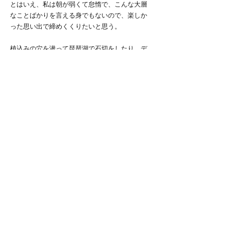
とはいえ、私は朝が弱くて怠惰で、こんな大層
なことばかりを言える身でもないので、楽しか
った思い出で締めくくりたいと思う。
植込みの穴を潜って琵琶湖で石切をしたり、デ
ィズニーで大遅刻してきた同期の為に総出でキ
ャンセル拾いをしたり、カラオケで一緒に歌っ
て競い合ったり、新幹線で永遠にどこパをした
り。合宿では１階上の同期の部屋からホッケー
をする音が響いてきたり、何故かもち米を炊き
だす人がいたり、MOSパーティでナゲットやポ
テトの争奪戦が起こったりと、面白いことが沢
山起こる。七帝戦で煽り運転に遭ったのも今と
なっては良い思い出だと思う。勿論チームが試
合に勝ったら嬉しいし、負けたら悔しい。そん
な彩りのある日々を過ごす中で、微力ながら頑
張ってきてよかったなと思える瞬間が沢山あ
る。