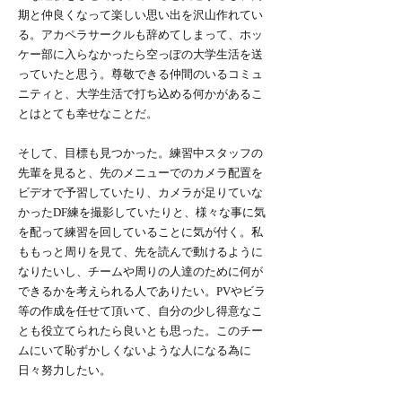
期と仲良くなって楽しい思い出を沢山作れてい
る。アカペラサークルも辞めてしまって、ホッ
ケー部に入らなかったら空っぽの大学生活を送
っていたと思う。尊敬できる仲間のいるコミュ
ニティと、大学生活で打ち込める何かがあるこ
とはとても幸せなことだ。
そして、目標も見つかった。練習中スタッフの
先輩を見ると、先のメニューでのカメラ配置を
ビデオで予習していたり、カメラが足りていな
かったDF練を撮影していたりと、様々な事に気
を配って練習を回していることに気が付く。私
ももっと周りを見て、先を読んで動けるように
なりたいし、チームや周りの人達のために何が
できるかを考えられる人でありたい。PVやビラ
等の作成を任せて頂いて、自分の少し得意なこ
とも役立てられたら良いとも思った。このチー
ムにいて恥ずかしくないような人になる為に
日々努力したい。