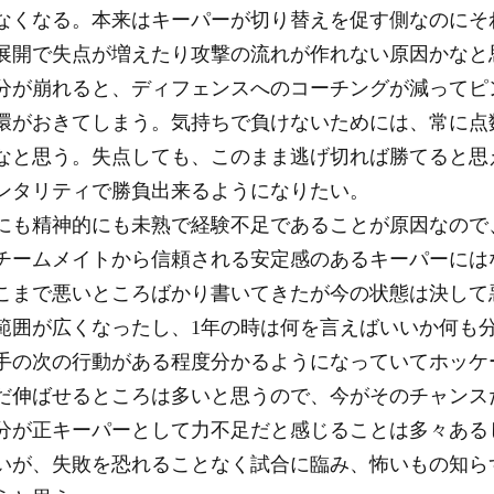
なくなる。本来はキーパーが切り替えを促す側なのにそ
展開で失点が増えたり攻撃の流れが作れない原因かなと
分が崩れると、ディフェンスへのコーチングが減ってピ
環がおきてしまう。気持ちで負けないためには、常に点
なと思う。失点しても、このまま逃げ切れば勝てると思
ンタリティで勝負出来るようになりたい。
にも精神的にも未熟で経験不足であることが原因なので
チームメイトから信頼される安定感のあるキーパーには
こまで悪いところばかり書いてきたが今の状態は決して
範囲が広くなったし、1年の時は何を言えばいいか何も
手の次の行動がある程度分かるようになっていてホッケ
だ伸ばせるところは多いと思うので、今がそのチャンス
分が正キーパーとして力不足だと感じることは多々ある
いが、失敗を恐れることなく試合に臨み、怖いもの知ら