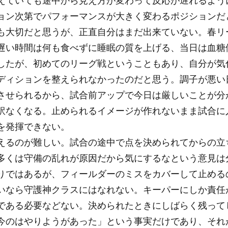
えていても途中から見え方が変わって反応が遅れるよう
ョン次第でパフォーマンスが大きく変わるポジションだ
も大切だと思うが、正直自分はまだ出来ていない。春リ
遅い時間は何も食べずに睡眠の質を上げる、当日は血糖
したが、初めてのリーグ戦ということもあり、自分が気
ディションを整えられなかったのだと思う。調子が悪い
させられるから、試合前アップで今日は厳しいことが分
訳なくなる。止められるイメージが作れないまま試合に
を発揮できない。
えるのが難しい。試合の途中で点を決められてからの立
多くは守備の乱れが原因だから気にするなという意見は
りではあるが、フィールダーのミスをカバーして止める
いなら守護神クラスにはなれない。キーパーにしか責任
である必要などない。決められたときにしばらく残って
今のはやりようがあった」という事実だけであり、それ