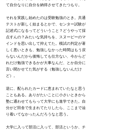
て自分なりに自分を納得させてきたつもり。
それを実践し始めたのは受験勉強のとき。共通
テストが新しく始まるとかで、センター試験が
記述式になるってどういうこと？どうやって採
点すんの？みたいな気持ちを、スヌーピーのマ
インドを思い出して抑えてた。模試の判定が著
しく悪いときも、勉強しなかった時間はもう戻
らないんだから後悔しても仕方ない、今からど
れだけ勉強できるかが大事なんだ、とか自分に
言い聞かせてた気がする（勉強しないんだけ
ど）。
逆に、配られたカードに恵まれていたなと思う
こともある。ありがたいことに小さいときから
塾に通わせてもらって大学にも進学できた。自
分がど田舎で生まれてたりしたら、ここまで辿
り着いてなかったんだろうなと思う。
大学に入って部活に入って、部活というか、チ