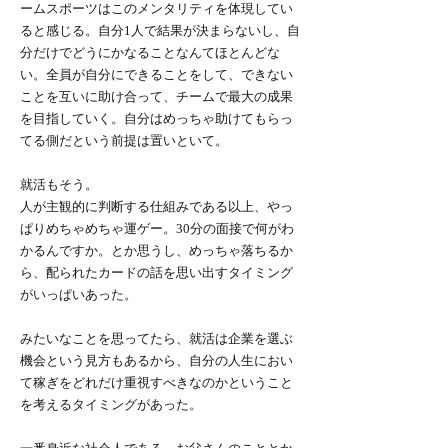
ームスポーツはこのメンタリティを体現してい
ると感じる。自分1人で結果が決まらないし、自
分だけでどうにかなることなんてほとんどな
い。全員が自分にできることをして、できない
ことを互いに助け合って、チームで最大の成果
を目指していく。自分はめっちゃ助けてもらっ
てる側だという前提は置いといて。
就活もそう。
人が主観的に判断する仕組みである以上、やっ
ぱりめちゃめちゃ運ゲー。30分の面接で何がわ
かるんですか。とか思うし、めっちゃ落ちるか
ら、配られたカードの話を思い出すタイミング
がいっぱいあった。
みたいなことを思ってたら、就活は企業を選ぶ
機会という見方もあるから、自分の人生におい
て稼ぎをどれだけ重視すべきなのかということ
を考えるタイミングがあった。