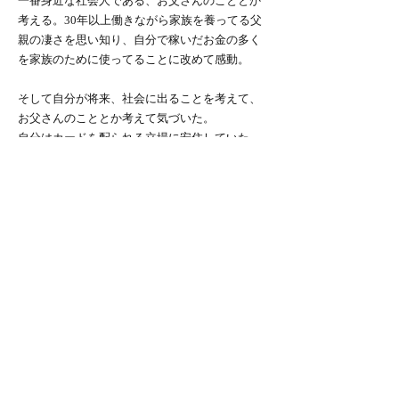
一番身近な社会人である、お父さんのこととか
考える。30年以上働きながら家族を養ってる父
親の凄さを思い知り、自分で稼いだお金の多く
を家族のために使ってることに改めて感動。
そして自分が将来、社会に出ることを考えて、
お父さんのこととか考えて気づいた。
自分はカードを配られる立場に安住していた。
あくまで例えばの話だけど、自分が定年を迎え
て親が施設に入るってなったときに、自分の稼
ぎによって受けられるサービスが全然変わって
くるんじゃないか。今まで親にお金を出しても
らう立場だったけど、親にお金を出す側にな
る。つまり自分は、親が配られたカードの一
つ。もっと言えば、大人になるということの一
つは、カードを配られるだけじゃなくて配る側
にも立つということなのかとか思ったりする。
そしてこれは部活もそう。自分は他のみんなに
配られたカードの１枚。