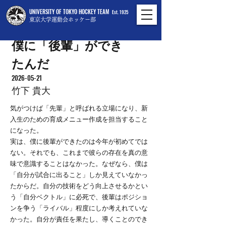
UNIVERSITY OF TOKYO HOCKEY TEAM
Est. 1925
東京大学運動会ホッケー部
僕に「後輩」ができ
たんだ
2026-05-21
竹下 貴大
気がつけば「先輩」と呼ばれる立場になり、新
入生のための育成メニュー作成を担当すること
になった。
実は、僕に後輩ができたのは今年が初めてでは
ない。それでも、これまで彼らの存在を真の意
味で意識することはなかった。なぜなら、僕は
「自分が試合に出ること」しか見えていなかっ
たからだ。自分の技術をどう向上させるかとい
う「自分ベクトル」に必死で、後輩はポジショ
ンを争う「ライバル」程度にしか考えれていな
かった。自分が責任を果たし、導くことのでき