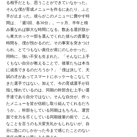
る相手だとも、思うことができていなかった。
そんな僕が育成メニューを作るにあたり、ふと
手が止まった。彼らがこのメニューに費やす時
間は、「週5回、各30分」。一ヶ月、半年と積
み重なれば膨大な時間になる。数ある選択肢か
ら東大ホッケー部を選んでくれた彼らの貴重な
時間を、僕が預かるのだ。その事実を突きつけ
られ、とてつもない責任が肩にのしかかった。
同時に、強い不安も生まれた。「そんなに上手
くもない自分が教えることで、後輩たちは本当
に成長できるのだろうか？」「僕は決して、天
賦の才があってスマートにホッケーをこなして
きた選手ではない。加えて、今の育成選手が目
指し憧れているのは、同期の幹部含む上手い選
手達であり自分ではない。そんな自分が、作っ
たメニューを皆が信頼し取り組んでくれるだろ
うか。」幹部をしている同期はもちろん、運営
面で全力を尽くしている同期後輩の前で、こん
なことを言うのも大変失礼かもしれないが、自
分に急にのしかかった今まで感じたことのない