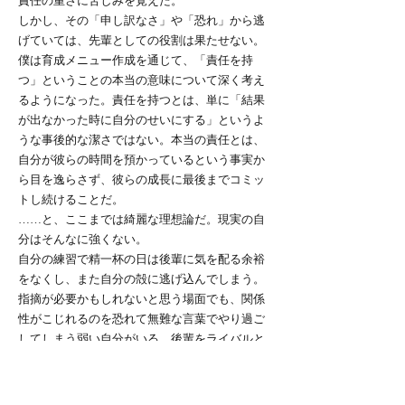
責任の重さに苦しみを覚えた。
しかし、その「申し訳なさ」や「恐れ」から逃
げていては、先輩としての役割は果たせない。
僕は育成メニュー作成を通じて、「責任を持
つ」ということの本当の意味について深く考え
るようになった。責任を持つとは、単に「結果
が出なかった時に自分のせいにする」というよ
うな事後的な潔さではない。本当の責任とは、
自分が彼らの時間を預かっているという事実か
ら目を逸らさず、彼らの成長に最後までコミッ
トし続けることだ。
……と、ここまでは綺麗な理想論だ。現実の自
分はそんなに強くない。
自分の練習で精一杯の日は後輩に気を配る余裕
をなくし、また自分の殻に逃げ込んでしまう。
指摘が必要かもしれないと思う場面でも、関係
性がこじれるのを恐れて無難な言葉でやり過ご
してしまう弱い自分がいる。後輩をライバルと
しか見ていなかった自己しか見られない他者に
何かを言う勇気のない自分は、そう簡単には変
われない。立派な覚悟と、それに伴わない自分