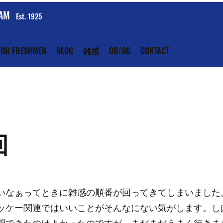
EAM
Est. 1925
FOR FRESHMEN
BLOG
雑感
OB/OG
CONTACT
回
いなぁってときに雑感の順番が回ってきてしまいました
ッケー関連ではいいことがそんなにない気がします。し