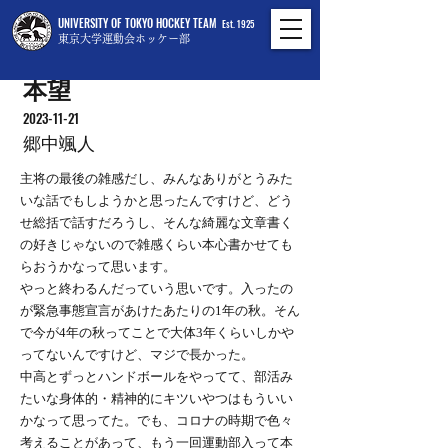
UNIVERSITY OF TOKYO HOCKEY TEAM
Est. 1925
東京大学運動会ホッケー部
本望
2023-11-21
郷中颯人
主将の最後の雑感だし、みんなありがとうみた
いな話でもしようかと思ったんですけど、どう
せ総括で話すだろうし、そんな綺麗な文章書く
の好きじゃないので雑感くらい本心書かせても
らおうかなって思います。
やっと終わるんだっていう思いです。入ったの
が緊急事態宣言があけたあたりの1年の秋。そん
で今が4年の秋ってことで大体3年くらいしかや
ってないんですけど、マジで長かった。
中高とずっとハンドボールをやってて、部活み
たいな身体的・精神的にキツいやつはもういい
かなって思ってた。でも、コロナの時期で色々
考えることがあって、もう一回運動部入って本