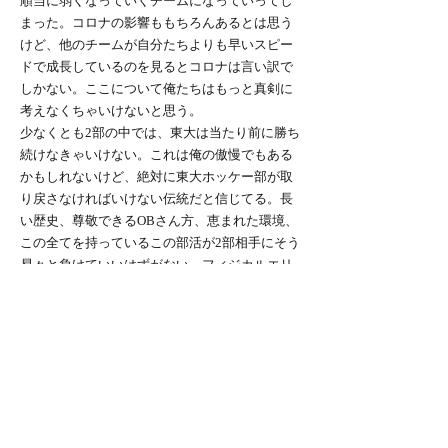
順当に弱くなっていくチームになっていってし
まった。コロナの影響ももちろんあるとは思う
けど、他のチームが自分たちよりも早いスピー
ドで成長しているのを見るとコロナは言い訳で
しかない。ここについて俺たちはもっと真剣に
考えなくちゃいけないと思う。
少なくとも2部の中では、東大は当たり前に勝ち
続けなきゃいけない。これは俺の傲慢でもある
かもしれないけど、絶対に東大ホッケー部が取
り戻さなければいけない伝統だと信じてる。長
い歴史、尊敬できるOBさん方、恵まれた環境、
この全てを持っているこの部活が2部相手にそう
易々と負けていいはずがない。フィジカルエリ
ートが集まる部活ではないかもしれないけれ
ど、それは強かった昔でも一緒。今年の主力が
ほぼ残り、更に沢山いる下級生が成長するであ
ろう来年は東大が1部に戻る絶好の機会だと思
う。慎太郎たちを中心に来年から是非また強者
としての東大をまた取り戻してほしい。
そのためにも、次の一橋戦は何としてでも勝っ
て、次の代に「東大を強者に戻す」という宿題