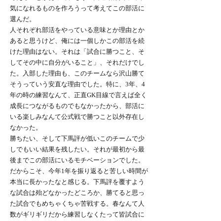
気になれるものを作ろうって考えてこの部活に
選んだ。
人それぞれ部活をやっている意味とか理由とか
あると思うけど、俺には一個しかこの部活を続
けた理由はない。それは「試合に勝つこと、そ
してその中に自分がいること」、それだけでし
た。入部した理由も、このチームなら沢山勝て
そうっていう安直な理由でした。特に、3年、4
年の時の練習なんて、正直GK目線で言えば全く
成長につながるものでもなかったから、部活に
いる楽しみなんて公式戦で勝つこと以外存在し
なかった。
勝ちたい、そして下馬評が低いこのチームで少
しでもいい結果を残したい。それが最初から最
後までこの部活にいるモチベーションでした。
だからこそ、今年1年を振り返ると苦しい時間が
本当に長かったなと感じる。下馬評を覆すよう
な試合は殆どなかったどころか、勝てると思っ
た試合でもめちゃくちゃ苦戦する。春なんて人
数がギリギリだから練習しなくたって皆試合に