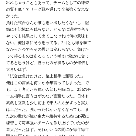
出れちゃうこともあって、チームとしての練習
の質も低くてリーグ戦を通して全然強くなれな
かった。
負けた試合なんか誰も思い出したくないし、記
録にも記憶にも残らない。どんなに過程で色々
やっても結果として出てこなければ何の意味も
ない。俺は常にそう思ってる。2回とも襷を勝て
なかった今でもその思いは変わらない。負けた
って得るものはあるっていう考えは確かに合っ
てると思うけど、勝った方が得るものが何倍も
大きいはず。
「試合は負けたけど、格上相手に頑張った」
俺はこの言葉を何回か今年言ってしまった。で
も、よく考えたら俺が入部した時には、2部のチ
ーム相手に言うはずのない言葉だった。日体も
武蔵も立教も少し前まで東大の方がずっと実力
は上だった。強かった代がいなくなっても、ま
た次の世代が強い東大を維持するために必死に
練習して毎年強いチームを作り上げていたのが
東大だったはず。それがいつの間にか毎年毎年