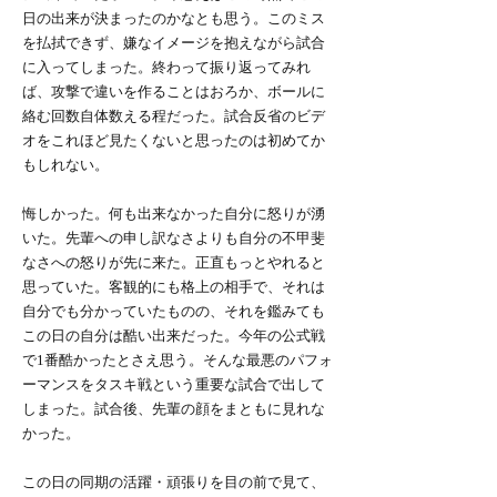
日の出来が決まったのかなとも思う。このミス
を払拭できず、嫌なイメージを抱えながら試合
に入ってしまった。終わって振り返ってみれ
ば、攻撃で違いを作ることはおろか、ボールに
絡む回数自体数える程だった。試合反省のビデ
オをこれほど見たくないと思ったのは初めてか
もしれない。
悔しかった。何も出来なかった自分に怒りが湧
いた。先輩への申し訳なさよりも自分の不甲斐
なさへの怒りが先に来た。正直もっとやれると
思っていた。客観的にも格上の相手で、それは
自分でも分かっていたものの、それを鑑みても
この日の自分は酷い出来だった。今年の公式戦
で1番酷かったとさえ思う。そんな最悪のパフォ
ーマンスをタスキ戦という重要な試合で出して
しまった。試合後、先輩の顔をまともに見れな
かった。
この日の同期の活躍・頑張りを目の前で見て、