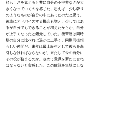
頼もしさを覚えると共に自分の不甲斐なさが大
きくなっていくのを感じた。思えば、少し奢り
のようなものが自分の中にあったのだと思う。
後輩にアドバイスする機会も増え、少しではあ
るが自分でもできることが増えたからか、自分
が上手くなったと錯覚していた。後輩達は同時
期の自分に比べれば遥かに上手く、同期同様頼
もしい仲間だ。来年は最上級生として彼らを牽
引しなければならないが、果たして今の自分に
その役が務まるのか。改めて意識を新たにせね
ばならないと実感した。この敗戦を無駄にしな
いために、この日があったから成長できたと来
年言えるように、より一層の精進を重ねてい
く。
1部昇格は逃したものの、Bullions2023はまだ終
わりでは無い。順位決定戦が残っている。奇し
くも相手は今年に限らずこれまでも苦戦を強い
られてきた因縁の相手、一橋。事実この秋リー
グのプール戦でも引き分けている。有終の美と