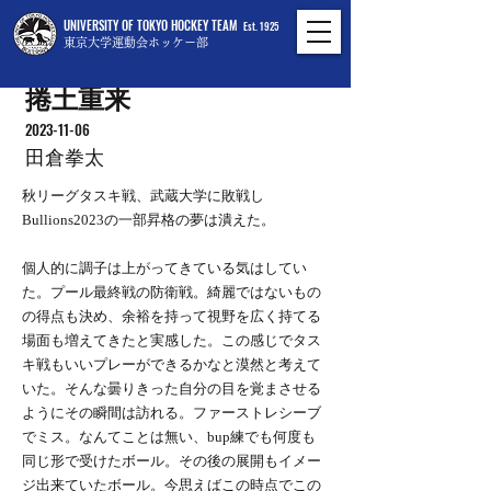
UNIVERSITY OF TOKYO HOCKEY TEAM
Est. 1925
東京大学運動会ホッケー部
捲土重来
2023-11-06
田倉拳太
秋リーグタスキ戦、武蔵大学に敗戦し
Bullions2023の一部昇格の夢は潰えた。
個人的に調子は上がってきている気はしてい
た。プール最終戦の防衛戦。綺麗ではないもの
の得点も決め、余裕を持って視野を広く持てる
場面も増えてきたと実感した。この感じでタス
キ戦もいいプレーができるかなと漠然と考えて
いた。そんな曇りきった自分の目を覚まさせる
ようにその瞬間は訪れる。ファーストレシーブ
でミス。なんてことは無い、bup練でも何度も
同じ形で受けたボール。その後の展開もイメー
ジ出来ていたボール。今思えばこの時点でこの