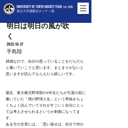
UNIVERSITY OF TOKYO HOCKEY TEAM
Est. 1925
東京大学運動会ホッケー部
明日は明日の風が吹
く
2023-10-27
手島陸
雑感なので、自分の思っていることをだらだら
と書いていこうと思います。まとまりがないと
思いますが読んでもらえたら嬉しいです。
最近、東大硬式野球部の4年生たちが引退の前に
書いていた「僕の野球人生」という寄稿をちょ
くちょく読んでいてそれがすごいく自分にとっ
ては考えさせられるというか刺激になってま
す。
ある方の文章には、「思い返せば、自分で何か