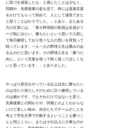
に気づき成長したな、と感じたことは少なく、
同期や、先輩後輩の姿を見て、時には直接言葉
をかけてもらって初めて、人として成長できた
と思うことばかりでした。」とあり、またある
方の文章には、「東大野球部の部員は全員がリ
ーグ戦に出たい、勝ちたいという思いで入部し
て毎日練習しており色々な人の思いを背負って
戦っています。一人一人の野球人生は重みのあ
るものだと思います。その野球人生を「勝つた
めに」という言葉を使って軽く扱ってほしくな
いと思っています。」とありました。
やっぱり部活をやっている以上試合に勝ちたい
のは当たり前だしそのために日々練習している
のは確かです。でもそれだけではないと思う。
先輩後輩との関わりや、同期とのよくわからな
いけど楽しい絡み、自分たちでチームのことを
考えて学生主導で行動するということも勝つこ
とと同じくらい、またはそれ以上に大事なのか