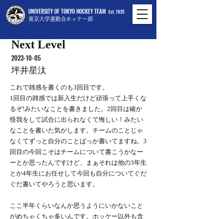
UNIVERSITY OF TOKYO HOCKEY TEAM
Est. 1925
東京大学運動会ホッケー部
Next Level
2023-10-05
坪井星汰
これで雑感を書くのも3回目です。
1回目の雑感では新入生だけど頑張って上手くな
るぞ!みたいなことを書きました。2回目は確か
怪我をして試合に出られなくて悔しい！みたい
なことを書いた気がします。チームのことじゃ
なくてずっと自分のことばっか書いてますね。3
回目の今回こそはチームについて書こうかなー
ーとか思ったんですけど、まぁそれは他の3年生
とか4年生にお任せして今回も自分についてぐだ
ぐだ書いてやろうと思います。
ここ半年くらいなんか思うようにいかないこと
がめちゃくちゃ多いんです。ホッケー以外も含