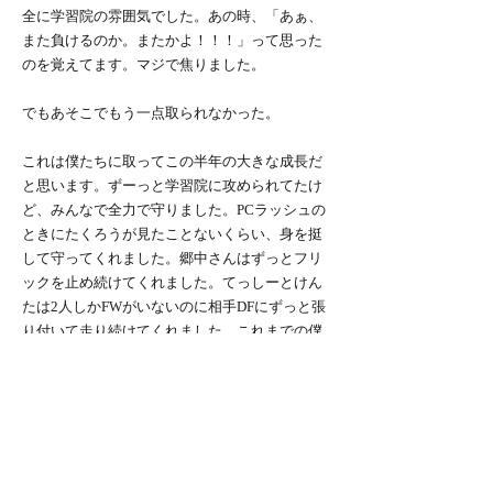
全に学習院の雰囲気でした。あの時、「あぁ、
また負けるのか。またかよ！！！」って思った
のを覚えてます。マジで焦りました。
でもあそこでもう一点取られなかった。
これは僕たちに取ってこの半年の大きな成長だ
と思います。ずーっと学習院に攻められてたけ
ど、みんなで全力で守りました。PCラッシュの
ときにたくろうが見たことないくらい、身を挺
して守ってくれました。郷中さんはずっとフリ
ックを止め続けてくれました。てっしーとけん
たは2人しかFWがいないのに相手DFにずっと張
り付いて走り続けてくれました。これまでの僕
たちだったらあのまま1点取られて引き分け、も
しかするとそのままの雰囲気で2点取られて逆転
されて、それで終わってた気がします。でも僕
たちは守り切りました。
もちろん歴代のつよつよなOBさん達と比べたら