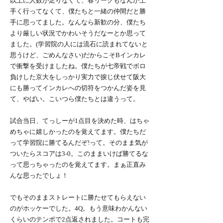
以上に人数が足りなくて、春リーグもなんか上
手く行ってなくて、僕たちと一緒の仲間だと勝
手に思ってました。なんなら新歓の分、僕たち
より厳しい状況でかわいそうだなーとか思って
ました。(学習院の人には流石に読まれてないと
思うけど、ごめんなさい)だからこそBインカレ
で衝撃を受けましたね。僕たちが七帝戦でボロ
負けした京大をしっかり実力で捩じ伏せて阪大
にも勝ってインカレへの切符をつかんだ姿を見
て、やばい。こいつら僕たちとは違うって。
試合当日、てっしーが1点目を決めた時、はちゃ
めちゃに嬉しかったのを覚えてます。僕たちだ
って学習院に勝てるんだぞ!って。そのまま気が
ついたらスコアは3-0。このままいけば勝てるな
って思っちゃったのを覚えてます。まぁ正直み
んな思ったでしょ！
でもそのままストレートに勝たせてもらえない
のがホッケーでした。4Q。もう意味わかんない
くらいのテンポで2点返されました。コートも完