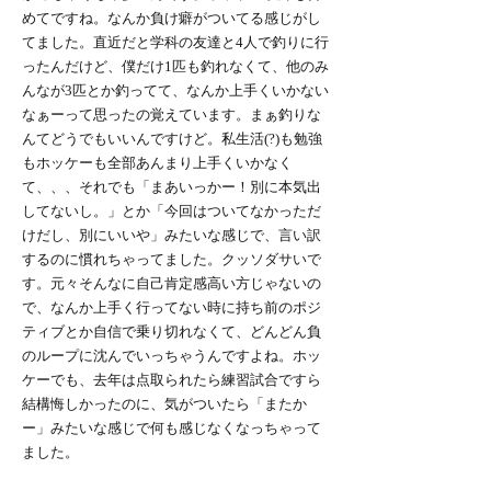
めてですね。なんか負け癖がついてる感じがし
てました。直近だと学科の友達と4人で釣りに行
ったんだけど、僕だけ1匹も釣れなくて、他のみ
んなが3匹とか釣ってて、なんか上手くいかない
なぁーって思ったの覚えています。まぁ釣りな
んてどうでもいいんですけど。私生活(?)も勉強
もホッケーも全部あんまり上手くいかなく
て、、、それでも「まあいっかー！別に本気出
してないし。」とか「今回はついてなかっただ
けだし、別にいいや」みたいな感じで、言い訳
するのに慣れちゃってました。クッソダサいで
す。元々そんなに自己肯定感高い方じゃないの
で、なんか上手く行ってない時に持ち前のポジ
ティブとか自信で乗り切れなくて、どんどん負
のループに沈んでいっちゃうんですよね。ホッ
ケーでも、去年は点取られたら練習試合ですら
結構悔しかったのに、気がついたら「またか
ー」みたいな感じで何も感じなくなっちゃって
ました。