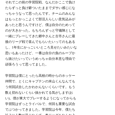
それでこの前の学習院戦、なんだかここで負け
たらずっと負け癖ついたままでダサい感じにな
っちゃうなって思ったんです。チームのみんな
はもっとかっこよくて部活人らしい意気込みが
あったと思うんですけど、僕は自分のためって
のが大きかった。もちろんずっと守備陣として
一緒にプレーしてきた郷中さんと古市さんに最
後のリーグ戦で喜んでもらいたいってのもある
し、1年生にかっこいいところ見せたいみたいな
思いもあったけど、一番は自分の負のループか
ら抜けたいっていうめっちゃ自分本意な理由で
頑張ろうって思ってました。
学習院は僕にとったら高校の時からのホッケー
仲間で、とくにキャプテンの米山くんなんても
う何回試合したかわかんないくらいです。もう
数え切れないくらい抜かれてる気がします(お
い)。僕が東大でプレーするようになってからも
学習院はずっとライバルで、何回も重要な試合
でぶつかってきました。学習院は今年、僕たち