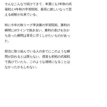
そんなこんなで続けてきて、幸運にも3年秋の武
蔵戦と4年秋の学習院戦、最高に嬉しいなって思
える経験が出来ている。
特に今年の秋リーグ準決勝の学習院戦、勝利の
瞬間にdfラインで抱き合い、勝利の喜びを分か
ち合った瞬間は筆舌に尽くしがたいものがあっ
た。
部活に取り組んでいる人の全てにこのような瞬
間が訪れるとは限らない。僕達も初戦の武蔵戦
で負けていたら、このような感情になることは
なかったかもしれない。
費やした時間と労力が無駄になることは無く、
確かに自分の中で生き続けるものではあると思
う。ただ少なくとも報われない可能性はあり、
そんな不安に負けず4年間逃げずに部活に向き合
い続けてきた自分を、仲間達を誇りに思う。