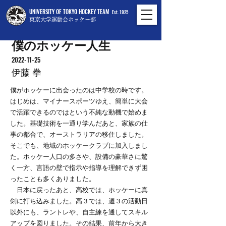
UNIVERSITY OF TOKYO HOCKEY TEAM
Est. 1925
東京大学運動会ホッケー部
僕のホッケー人生
2022-11-25
伊藤 拳
僕がホッケーに出会ったのは中学校の時です。
はじめは、マイナースポーツゆえ、簡単に大会
で活躍できるのではという不純な動機で始めま
した。基礎技術を一通り学んだあと、家族の仕
事の都合で、オーストラリアの移住しました。
そこでも、地域のホッケークラブに加入しまし
た。ホッケー人口の多さや、設備の豪華さに驚
く一方、言語の壁で指示や指導を理解できず困
ったことも多くありました。
日本に戻ったあと、高校では、ホッケーに真
剣に打ち込みました。高３では、週３の活動日
以外にも、ラントレや、自主練を通してスキル
アップを図りました。その結果、前年から大き