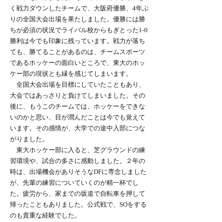
く戦力ダウンしたチームで、大阪府優勝、4年ぶ
りの全国大会出場を果たしました。優勝には勝
ちが必須の状況でライバル校からもぎとった1-0
勝利は今でも印象に残っています。戦力が落ち
ても、勝てることがあるのは、チームスポーツ
であるホッケーの面白いところで、東大のホッ
ケー部の現状とも縁を感じてしまいます。
全国大会出場を目標にしていたこともあり、
大会ではあっさりと負けてしまいました。その
後に、もうこのチームでは、ホッケーをできな
いのかと思い、目が潤んだことは今でも覚えて
います。その感情が、大学での途中入部につな
がりました。
東大ホッケー部に入ると、芝グラウンドの練
習環境や、試合の多さに感動しました。２年の
時は、出場機会がありそうなDFに専念しました
が、先輩の練習についていくのが精一杯でし
た。疲労から、家までの坂道で自転車を押して
帰ったこともありました。公式戦で、SOをする
のも貴重な経験でした。