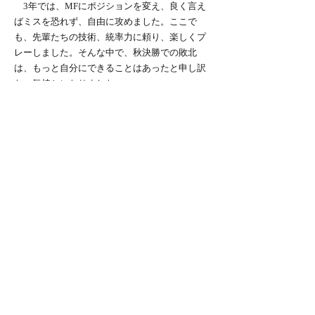
3年では、MFにポジションを変え、良く言え
ばミスを恐れず、自由に攻めました。ここで
も、先輩たちの技術、統率力に頼り、楽しくプ
レーしました。そんな中で、秋決勝での敗北
は、もっと自分にできることはあったと申し訳
ない気持ちになりました。
４年になって、先輩が引退するときにかけて
くれた言葉が、胸に刺さります。「お前の練習
態度が、チームの強さを左右する」「お前がプ
レーして楽しいチームになるように、後輩にア
ドバイスしてくれ」などなどです。自分でも、
「後輩のメンタルを考えられているか」「後輩
がのびのびプレーできる環境にしてあげられて
いるか」考えます。
ホッケーには楽しい瞬間はたくさんあります
が、一番楽しいのは試合に勝った瞬間だと思い
ます。後悔の残さぬよう、次の決勝戦で、１年
ごしのリベンジを果たすのみです。いままでの
ホッケー人生の集大成を見せます。