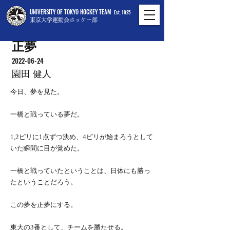
UNIVERSITY OF TOKYO HOCKEY TEAM
Est. 1925
東京大学運動会ホッケー部
正夢
2022-06-24
園田 健人
今日、夢を見た。
一橋と戦っている夢だ。
1,2ピリに1点ずつ決め、4ピリが始まろうとして
いた瞬間に目が覚めた。
一橋と戦っていたということは、日体にも勝っ
たということだろう。
この夢を正夢にする。
東大の3番として、チームを勝たせる。