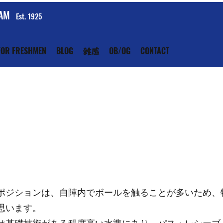
EAM
Est. 1925
FOR FRESHMEN
BLOG
雑感
OB/OG
CONTACT
ポジションは、自陣内でボールを触ることが多いため、
思います。