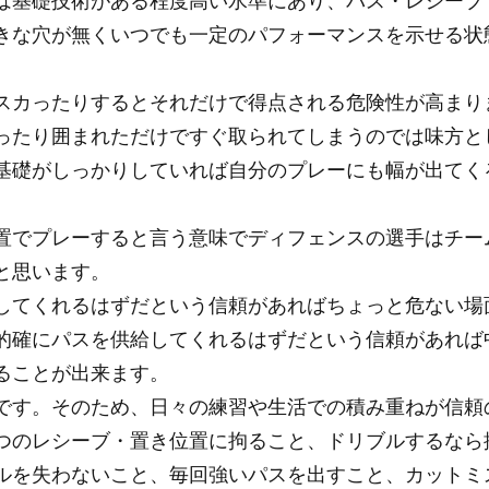
は基礎技術がある程度高い水準にあり、パス・レシーブ
きな穴が無くいつでも一定のパフォーマンスを示せる状
スカったりするとそれだけで得点される危険性が高まり
ったり囲まれただけですぐ取られてしまうのでは味方と
基礎がしっかりしていれば自分のプレーにも幅が出てく
置でプレーすると言う意味でディフェンスの選手はチー
と思います。
してくれるはずだという信頼があればちょっと危ない場
的確にパスを供給してくれるはずだという信頼があれば
ることが出来ます。
です。そのため、日々の練習や生活での積み重ねが信頼
つのレシーブ・置き位置に拘ること、ドリブルするなら
ルを失わないこと、毎回強いパスを出すこと、カットミ