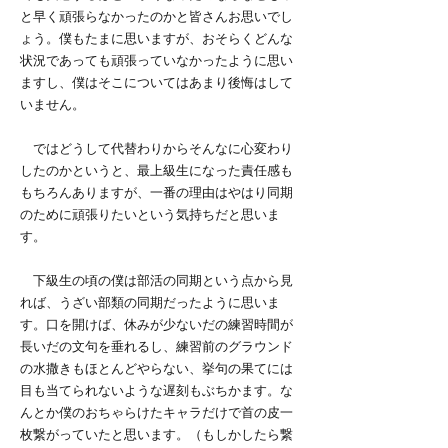
と早く頑張らなかったのかと皆さんお思いでし
ょう。僕もたまに思いますが、おそらくどんな
状況であっても頑張っていなかったように思い
ますし、僕はそこについてはあまり後悔はして
いません。
ではどうして代替わりからそんなに心変わり
したのかというと、最上級生になった責任感も
もちろんありますが、一番の理由はやはり同期
のために頑張りたいという気持ちだと思いま
す。
下級生の頃の僕は部活の同期という点から見
れば、うざい部類の同期だったように思いま
す。口を開けば、休みが少ないだの練習時間が
長いだの文句を垂れるし、練習前のグラウンド
の水撒きもほとんどやらない、挙句の果てには
目も当てられないような遅刻もぶちかます。な
んとか僕のおちゃらけたキャラだけで首の皮一
枚繋がっていたと思います。（もしかしたら繋