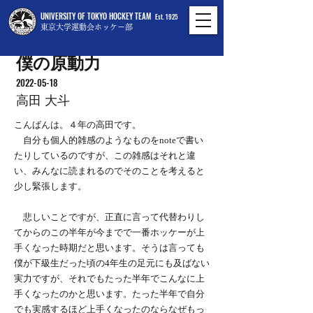
UNIVERSITY OF TOKYO HOCKEY TEAM
Est. 1925
東京大学運動会ホッケー部
僕の原動力
2022-05-18
高田 大斗
こんばんは。４年の高田です。
自分も個人的雑感のようなものをnoteで書い
たりしているのですが、この雑感はそれと違
い、みんなに読まれるのでそのことを考えると
少し緊張します。
悲しいことですが、正直に言って代替わりし
てからのこの半年が今までで一番ホッケーが上
手くなった時期だと思います。そうは言っても
僕が下級生だった頃の4年生の足元にも及ばない
実力ですが、それでもたった半年でこんなに上
手くなったのかと思います。たった半年で自分
でも実感するほど上手くなったのならなぜもっ