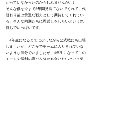
がっていなかったのかもしれませんが。）
そんな僕を今まで3年間見捨てないでくれて、代
替わり後は貴重な戦力として期待してくれてい
る、そんな同期たちに恩返しをしたいという気
持ちでいっぱいです。
4年生になるまでに少しながら公式戦にも出場
しましたが、どこかでチームに入りきれていな
いような気分でいましたが、4年生になってこの
チームで勝利の喜びを分かち合いたいという気
持ちが生まれました。多分この気持ちは僕みた
いに最初からそんなに上手くない選手は4年生に
なって初めて味わうような気がします。だから
こそこの気持ちを大切にしたいと思います。
部活後の同期との飯のために3年間部活をやって
きてよかったと心から思います。ありがとう。
同期への感謝は秋の雑感に取っておこうと思っ
ていたのですが、特段他に書きたいことはな
く、感謝は言って得はあっても損はしない、と