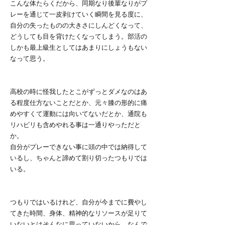
こんな体たらくだから、同期なり後輩なりがプ
レーを通じて一皮剥けていく瞬間を見る度に、
自分の失ったものの大きさにしんどくなって、
どうしても目を背けたくなってしまう。部活の
しかも最上級生としてはあまりにしょうもない
なって思う。
高校の時に怪我したとこがずっとダメなのはあ
る程度仕方ないことだとか、元々膝の形的に痛
めやすくて運動には向いてないだとか、通院も
リハビリも含めやれる事は一通りやっただと
か。
自分がプレーできない事に頭の中では納得して
いるし、ちゃんと諦めて割り切ったつもりでは
いる。
つもりではいるけれど、自分が今までに費やし
てきた時間、身体、精神的なリソースが足りて
いないとはそんなに思っていないから、なんで