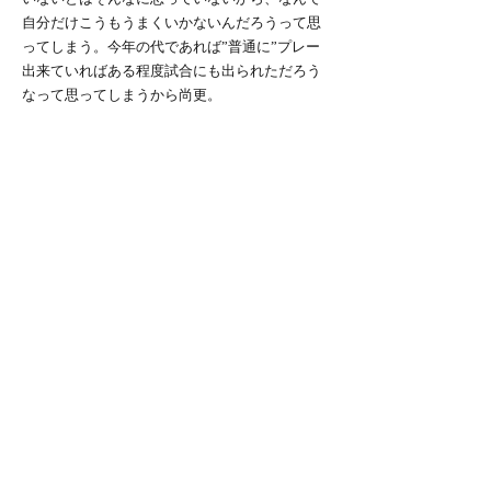
自分だけこうもうまくいかないんだろうって思
ってしまう。今年の代であれば”普通に”プレー
出来ていればある程度試合にも出られただろう
なって思ってしまうから尚更。
最近自分がホッケープレーしている夢を見て、
朝起きてやっぱ膝痛くてあーあって落ち込む、
みたいなことが多い。
この期に及んで心の中のどこかで今の自分を受
け入れられてないままで、本当はプレーしてま
ともな存在になっているパラレルワールドみた
いな物を思い描いていて、いつかそっちに戻れ
るんじゃないかみたいな期待をしてしまう自分
がいる。
こうやって色々と書いているときにも色んな感
情が浮かんでは消え、書いては消してを繰り返
している。ここまでしんどい思いばっかして続