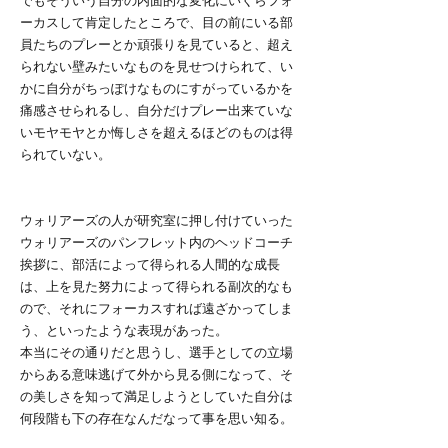
でもそういう自分の内面的な変化にいくらフォ
ーカスして肯定したところで、目の前にいる部
員たちのプレーとか頑張りを見ていると、超え
られない壁みたいなものを見せつけられて、い
かに自分がちっぽけなものにすがっているかを
痛感させられるし、自分だけプレー出来ていな
いモヤモヤとか悔しさを超えるほどのものは得
られていない。
ウォリアーズの人が研究室に押し付けていった
ウォリアーズのパンフレット内のヘッドコーチ
挨拶に、部活によって得られる人間的な成長
は、上を見た努力によって得られる副次的なも
ので、それにフォーカスすれば遠ざかってしま
う、といったような表現があった。
本当にその通りだと思うし、選手としての立場
からある意味逃げて外から見る側になって、そ
の美しさを知って満足しようとしていた自分は
何段階も下の存在なんだなって事を思い知る。