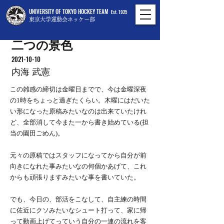
UNIVERSITY OF TOKYO HOCKEY TEAM
Est. 1925
東京大学運動会ホッケー部
二つの景色
2021-10-10
内海 武憲
この雑感の締切は金曜日までで、今は金曜深夜
の1時をちょっと過ぎたくらい。木曜にはだいた
い形になった原稿みたいなのは出来ていたけれ
ど、全部消して今また一から書き始めている(担
当の園田ごめん)。
元々の原稿ではスタッフになってから自分が前
向きになれた事みたいなの何個かあげて、これ
からも頑張りますみたいな事を書いていた。
でも、今日の、部活をこなして、自主練の時間
に佐近にクソみたいなシュート打って、家に帰
って動画上げてっていう自分の一連の流れを客