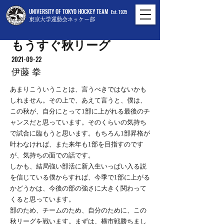
UNIVERSITY OF TOKYO HOCKEY TEAM
Est. 1925
東京大学運動会ホッケー部
もうすぐ秋リーグ
2021-09-22
伊藤 拳
あまりこういうことは、言うべきではないかも
しれません。その上で、あえて言うと、僕は、
この秋が、自分にとって1部に上がれる最後のチ
ャンスだと思っています。そのくらいの気持ち
で試合に臨もうと思います。もちろん1部昇格が
叶わなければ、また来年も1部を目指すのです
が、気持ちの面での話です。
しかも、結局強い部活に新入生いっぱい入る説
を信じている僕からすれば、今季で1部に上がる
かどうかは、今後の部の強さに大きく関わって
くると思っています。
部のため、チームのため、自分のために、この
秋リーグを戦います。まずは、横市戦勝ちまし