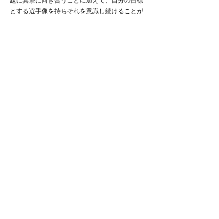
題に真摯に向き合うことに加えて、自分の目標
とする選手像を持ちそれを意識し続けることが
必要になるのだと思う。
じゃあ今、去年の秋の反省を生かして、劇的に
成長しているかと言えば、情けないことにそん
なことはなく今もうまくいかないことだらけ
だ。正直この先いくら頑張っても自分がこうな
りたいと思うような選手にはなれないんじゃな
いかと弱気になることも多い。
でも、去年の秋のような思いは二度としたくな
いので、自分自身の理想や目標だけは見失わず
に日々の練習に取り組んでいきたい。自分の掲
げる目標と現実とのギャップを突きつけられ高
い目標を掲げ続けることが苦しくなったとして
も、結局その苦しみを飲み込み努力し続けるこ
とでしかうまくはなれないのだろう。
残り一年とちょっと、少しでも自分のなりたい
プレーヤー像に近付けるよう努力していきた