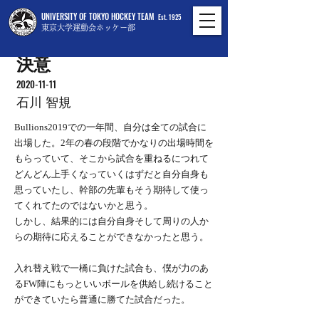
UNIVERSITY OF TOKYO HOCKEY TEAM
Est. 1925
東京大学運動会ホッケー部
決意
2020-11-11
石川 智規
Bullions2019での一年間、自分は全ての試合に
出場した。2年の春の段階でかなりの出場時間を
もらっていて、そこから試合を重ねるにつれて
どんどん上手くなっていくはずだと自分自身も
思っていたし、幹部の先輩もそう期待して使っ
てくれてたのではないかと思う。
しかし、結果的には自分自身そして周りの人か
らの期待に応えることができなかったと思う。
入れ替え戦で一橋に負けた試合も、僕が力のあ
るFW陣にもっといいボールを供給し続けること
ができていたら普通に勝てた試合だった。