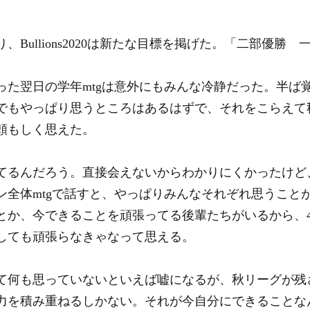
、Bullions2020は新たな目標を掲げた。「二部優勝 
った翌日の学年mtgは意外にもみんな冷静だった。半ば
でもやっぱり思うところはあるはずで、それをこらえて
頼もしく思えた。
てるんだろう。直接会えないからわかりにくかったけど
ン全体mtgで話すと、やっぱりみんなそれぞれ思うこと
とか、今できることを頑張ってる後輩たちがいるから、
しても頑張らなきゃなって思える。
て何も思っていないといえば嘘になるが、秋リーグが残
力を積み重ねるしかない。それが今自分にできることな