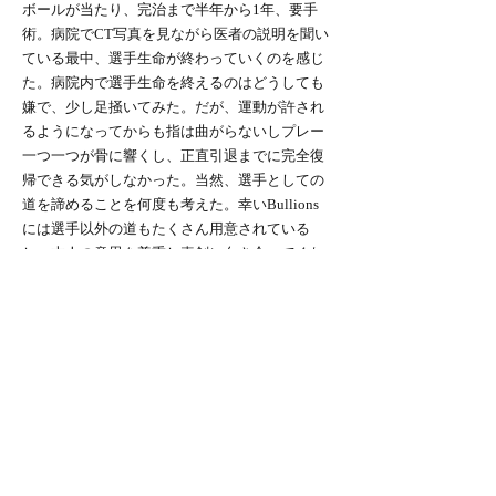
ボールが当たり、完治まで半年から1年、要手
術。病院でCT写真を見ながら医者の説明を聞い
ている最中、選手生命が終わっていくのを感じ
た。病院内で選手生命を終えるのはどうしても
嫌で、少し足掻いてみた。だが、運動が許され
るようになってからも指は曲がらないしプレー
一つ一つが骨に響くし、正直引退までに完全復
帰できる気がしなかった。当然、選手としての
道を諦めることを何度も考えた。幸いBullions
には選手以外の道もたくさん用意されている
し、本人の意思を尊重し真剣に向き合ってくれ
る環境であることもよく知っていた。それに、
選手としてよりも他の道を選んだほうがチーム
のためになるだろう。
しかし、どうしても選手としての道を諦められ
なかった。それほどに芝の上はまばゆく、痛い
ほど焦がれる場所であった。
再来週に手術を控え、抜糸までの日数も考慮す
るとプレーできるのは長くともあと3週間程度だ