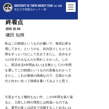
UNIVERSITY OF TOKYO HOCKEY TEAM
Est. 1925
東京大学運動会ホッケー部
終着点
2019-10-04
磯田 知輝
私はこの雑感というものが嫌いで、毎回お茶を
濁してきた。というのも、自分語りしちゃう人
間をずっとバカにして生きてきたし、自分をさ
らけ出すのもなんだか照れくさかった。しか
し、部活生活4年間あるいは主務としての1年間
を通してこの雑感というものの意義もわかって
きたし、これが最後の雑感なので、正面から自
分と向かい合って雑感を書いてみようと思う。
引退までもう幾何もない中、この4年間を振り返
ると、入部した時の理想とは程遠いものであ
る。選手の多くは試合で活躍することあるいは