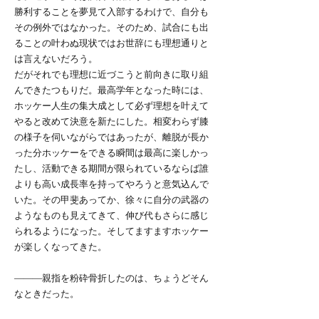
勝利することを夢見て入部するわけで、自分も
その例外ではなかった。そのため、試合にも出
ることの叶わぬ現状ではお世辞にも理想通りと
は言えないだろう。
だがそれでも理想に近づこうと前向きに取り組
んできたつもりだ。最高学年となった時には、
ホッケー人生の集大成として必ず理想を叶えて
やると改めて決意を新たにした。相変わらず膝
の様子を伺いながらではあったが、離脱が長か
った分ホッケーをできる瞬間は最高に楽しかっ
たし、活動できる期間が限られているならば誰
よりも高い成長率を持ってやろうと意気込んで
いた。その甲斐あってか、徐々に自分の武器の
ようなものも見えてきて、伸び代もさらに感じ
られるようになった。そしてますますホッケー
が楽しくなってきた。
———親指を粉砕骨折したのは、ちょうどそん
なときだった。