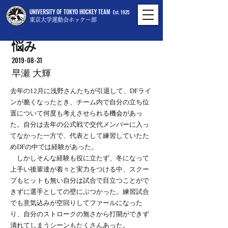
UNIVERSITY OF TOKYO HOCKEY TEAM
Est. 1925
東京大学運動会ホッケー部
悩み
2019-08-31
早瀬 大輝
去年の12月に浅野さんたちが引退して、DFライ
ンが脆くなったとき、チーム内で自分の立ち位
置について何度も考えさせられる機会があっ
た。自分は去年の公式戦で交代メンバーに入っ
てなかった一方で、代表として練習していたた
めDFの中では経験があった。
しかしそんな経験も役に立たず、冬になって
上手い後輩達が着々と実力をつける中、スクー
プもヒットも無い自分は試合で目立つことがで
きずに選手としての壁にぶつかった。練習試合
でも意気込みが空回りしてファールになった
り、自分のストロークの無さから打開ができず
潰れてしまうシーンもたくさんあった。