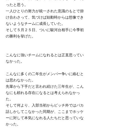
ったと思う。
一人ひとりの努力が統一された意識のもとで掛
け合わさって、気づけば始動時からは想像でき
ないようなチームに成長していた。
そして５月２５日、ついに駿河台相手に今季初
の勝利を挙げた。
こんなに強いチームになれるとは正直思ってい
なかった。
こんなに多くの二年生がメンバー争いに絡むと
は思わなかった。
先輩から下手だと言われ続けた三年生が、こん
なにも頼れる存在になるとは考えられなかっ
た。
そして何より、入部当初からピッチ外ではバカ
話しかしてこなかった同期が、ここまでホッケ
ーに対して本気になれる人たちだと思っていな
かった。