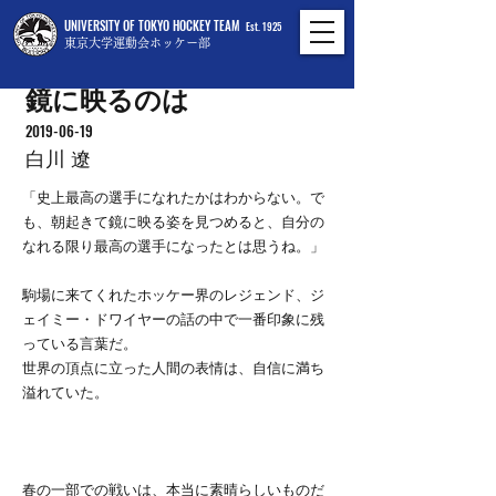
UNIVERSITY OF TOKYO HOCKEY TEAM
Est. 1925
東京大学運動会ホッケー部
鏡に映るのは
2019-06-19
白川 遼
「史上最高の選手になれたかはわからない。で
も、朝起きて鏡に映る姿を見つめると、自分の
なれる限り最高の選手になったとは思うね。」
駒場に来てくれたホッケー界のレジェンド、ジ
ェイミー・ドワイヤーの話の中で一番印象に残
っている言葉だ。
世界の頂点に立った人間の表情は、自信に満ち
溢れていた。
春の一部での戦いは、本当に素晴らしいものだ