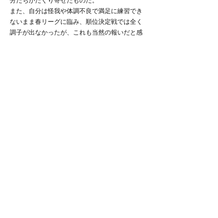
分たちがたぐり寄せたものだ。
また、自分は怪我や体調不良で満足に練習でき
ないまま春リーグに臨み、順位決定戦では全く
調子が出なかったが、これも当然の報いだと感
じている。
個人としてもチームとしても最高の準備をし
て、より強くなった自分たちの力を一部で試し
たい。
そのためには、必ず来たる入替戦に勝たねばな
らない。
相手も自分たちと同じ想いを持って日吉にやっ
てくるだろう。
入れ替え戦は気持ちの勝負になるとよく言われ
るが、自分たちの想いがより強いことを証明し
なければならない。
そのためにあと二週間、全員でやれることは全
てやり尽くそう。
「史上最強のチームだったかはわからない。で