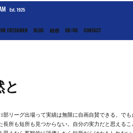
EAM
Est. 1925
FOR FRESHMEN
BLOG
雑感
OB/OG
CONTACT
然と
季1部リーグ出場って実績は無限に自画自賛できる。でも
た長所も短所も見つからない。自分の実力だと思えるこ