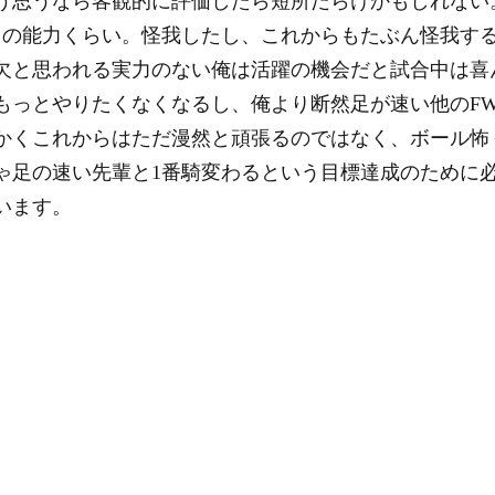
う思うなら客観的に評価したら短所だらけかもしれない
ての能力くらい。怪我したし、これからもたぶん怪我す
欠と思われる実力のない俺は活躍の機会だと試合中は喜
もっとやりたくなくなるし、俺より断然足が速い他のFW
かくこれからはただ漫然と頑張るのではなく、ボール怖
ゃ足の速い先輩と1番騎変わるという目標達成のために
います。