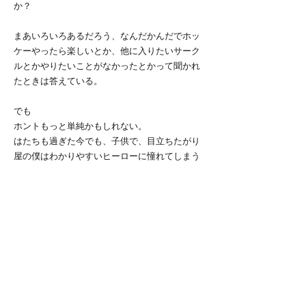
か？
まあいろいろあるだろう、なんだかんだでホッ
ケーやったら楽しいとか、他に入りたいサーク
ルとかやりたいことがなかったとかって聞かれ
たときは答えている。
でも
ホントもっと単純かもしれない。
はたちも過ぎた今でも、子供で、目立ちたがり
屋の僕はわかりやすいヒーローに憧れてしまう
のだ。
下手な僕でもいつか一瞬でもコートの上で活躍
できるんじゃないかと思ってしまうのだ。
今は腐らず準備する。
そうしていつか胸を張ってホッケーが好きだか
らやっているのだとまで言えるようになればい
いな、と思う。