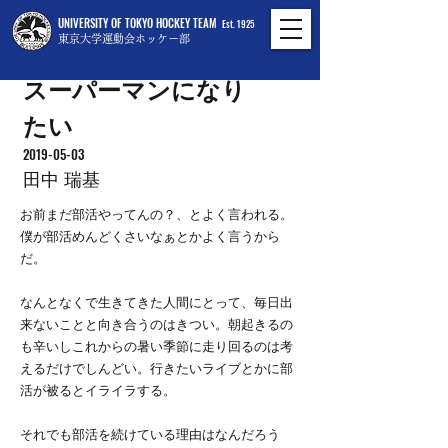
UNIVERSITY OF TOKYO HOCKEY TEAM
Est. 1925
東京大学運動会ホッケー部
スーパーマンになり
たい
2019-05-03
田中 瑞基
お前まだ部活やってんの？、とよく言われる。
僕が部活めんどくさいなぁとかよく言うから
だ。
なんとなくで生きてきた人間にとって、毎日出
来ないことと向き合うのはきつい。朝起きるの
も辛いしこれからの暑い季節に走り回るのは考
えるだけでしんどい。行きたいライブとかに部
活が被るとイライラする。
それでも部活を続けている理由はなんだろう