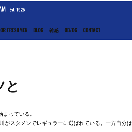
EAM
Est. 1925
FOR FRESHMEN
BLOG
雑感
OB/OG
CONTACT
ツと
始まっている。
石川がスタメンでレギュラーに選ばれている。一方自分