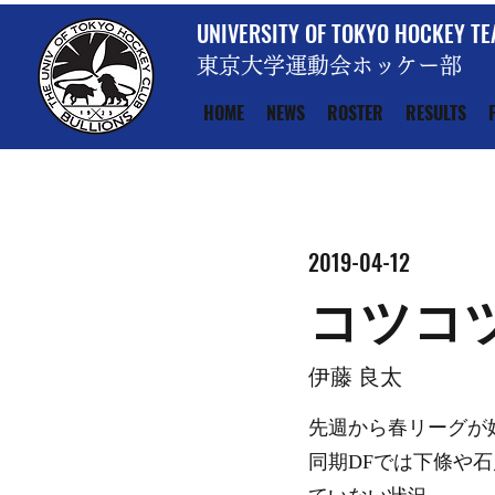
UNIVERSITY OF TOKYO HOCKEY T
東京大学運動会ホッケー部
HOME
NEWS
ROSTER
RESULTS
2019-04-12
コツコ
伊藤 良太
先週から春リーグが
同期DFでは下條や