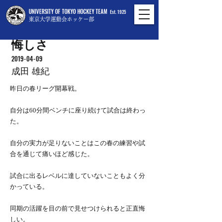
UNIVERSITY OF TOKYO HOCKEY TEAM
Est. 1925
東京大学運動会ホッケー部
悔しさ
2019-04-09
成田 雄紀
昨日の春リーグ開幕戦。
自分は60分間ベンチに座り続けて試合は終わっ
た。
自分の実力が足りないことはこの春の練習や試
合を通じて痛いほど感じた。
試合に出るレベルに達していないこともよく分
かっている。
同期の活躍を目の前で見せつけられると正直悔
しい。