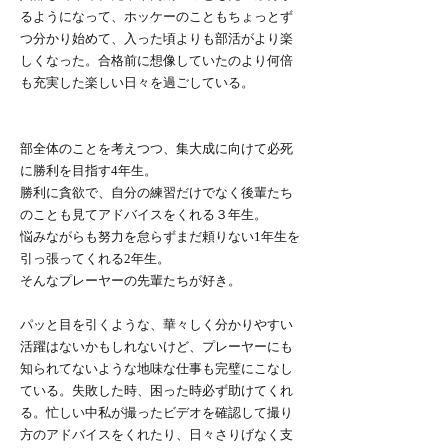
るようになって、ホッケーのこともちょっとず
つ分かり始めて、入った頃よりも部活がより楽
しくなった。合格前に想像していたのより何倍
も充実した楽しい日々を過ごしている。
部全体のことを考えつつ、集大成に向けて必死
に勝利を目指す4年生。
勝利に貪欲で、自分の練習だけでなく後輩たち
のことも見てアドバイスをくれる３年生。
悩みながらも努力を怠らずまだ頼りない1年生を
引っ張ってくれる2年生。
そんなプレーヤーの先輩たちが好き。
パッと目を引くような、華々しく分かりやすい
活躍はないかもしれないけど、プレーヤーにも
知られてないような地味な仕事も完璧にこなし
ている。失敗した時、困った時必ず助けてくれ
る。忙しい中私が撮ったビデオを確認して撮り
方のアドバイスをくれたり、日々さりげなく支