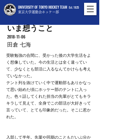
UNIVERSITY OF TOKYO HOCKEY TEAM
Est. 1925
東京大学運動会ホッケー部
いま想うこと
2018-11-06
田倉 七海
受験勉強の合間に、受かった後の大学生活をよ
く想像していた。今の生活とは全く違ってい
て、少なくとも部活に入るなんてかけらも考え
ていなかった。
テント列を抜けていく中で運動部もありかなっ
て思い始めた頃にホッケー部のテントに入っ
た。色々話してくれた担当の先輩がとてもキラ
キラして見えて、全身でこの部活が大好きって
言っていて、とても印象的だった。そこに惹か
れた。
入部して半年。先輩や同期のこともだいぶ分か