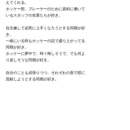
えてくれる。
ホッケー部、プレーヤーのために真剣に働いて
いるスタッフの先輩たちが好き。
自主練して必死に上手くなろうとする同期が好
き。
一緒にいる時もホッケーの話で盛り上がってる
同期が好き。
ホッケーに夢中で、時々悔しそうで、でも何よ
り楽しそうな同期が好き。
自分のことも頑張りつつ、それぞれの形で部に
貢献しようとする同期が好き。
わからないことも相談しあって高め合える同期
が好き。
部活のこともそれ以外のことも何でも話せる同
期が好き。
私の大好きな人たちに出会えた、この部活が大