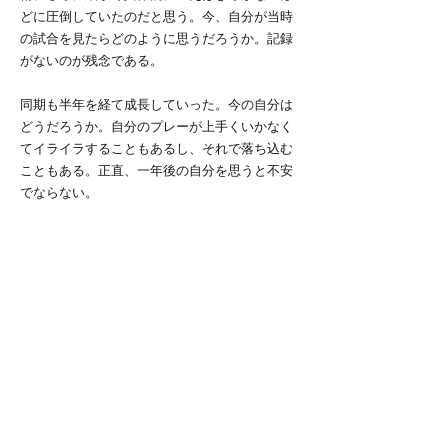
どに圧倒していたのだと思う。今、自分が当時
の試合を見たらどのように思うだろうか。記録
がないのが残念である。
同期も半年を経て成長していった。今の自分は
どうだろうか。自分のプレーが上手くいかなく
てイライラすることもあるし、それで落ち込む
こともある。正直、一年後の自分を思うと不安
でならない。
でも、前を向いていきたい。不安に思うからこ
そ頑張っていこう。不安を糧にして、少しづつ
でも上達していこう。高校の時の差が大学では
少しでも縮まるように。自分も成長したと胸を
張って言えるように。そして、最後に大学でホ
ッケーをしてよかったと言えるように。
東京大学運動会ホッケー部