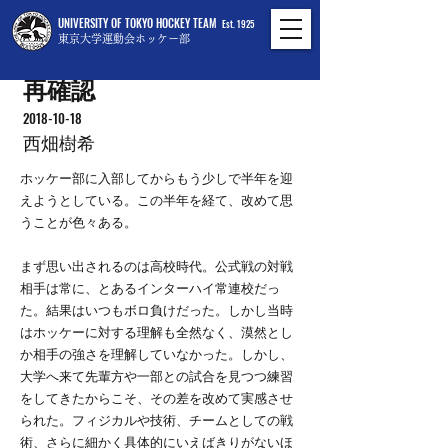
UNIVERSITY OF TOKYO HOCKEY TEAM
Est. 1925
東京大学運動会ホッケー部
再確認
2018-10-18
西畑樹希
ホッケー部に入部してからもう少しで半年を迎
えようとしている。この半年を経て、改めて思
うことが色々ある。
まず思い出されるのは高校時代。公式戦の対戦
相手は常に、とあるインターハイ常連校だっ
た。結果はいつもボロ負けだった。しかし当時
はホッケーに対する理解も全然なく、漠然とし
か相手の強さを理解していなかった。しかし、
大学へ来て先輩方や一部との試合を見つつ練習
をしてきたからこそ、その差を改めて実感させ
られた。フィジカルや技術、チームとしての戦
術、さらに細かく具体的にいえばきりがないほ