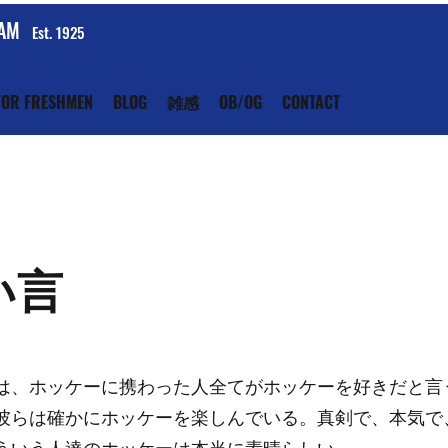
EAM
Est. 1925
FOR FRESHMEN
BLOG
雑感
OB/OG
CONTACT
い言
は、ホッケーに携わった人全てがホッケーを好きだと言
彼らは確かにホッケーを楽しんでいる。真剣で、本気で