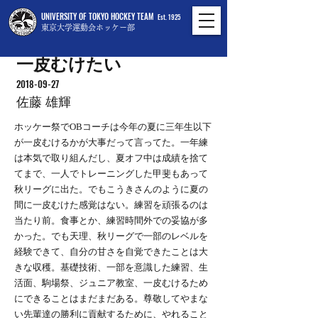
UNIVERSITY OF TOKYO HOCKEY TEAM
Est. 1925
東京大学運動会ホッケー部
一皮むけたい
2018-09-27
佐藤 雄輝
ホッケー祭でOBコーチは今年の夏に三年生以下
が一皮むけるかが大事だって言ってた。一年練
は本気で取り組んだし、夏オフ中は成績を捨て
てまで、一人でトレーニングした甲斐もあって
秋リーグに出た。でもこうきさんのように夏の
間に一皮むけた感覚はない。練習を頑張るのは
当たり前。食事とか、練習時間外での妥協が多
かった。でも天理、秋リーグで一部のレベルを
経験できて、自分の甘さを自覚できたことは大
きな収穫。基礎技術、一部を意識した練習、生
活面、駒場祭、ジュニア教室、一皮むけるため
にできることはまだまだある。尊敬してやまな
い先輩達の勝利に貢献するために、やれること