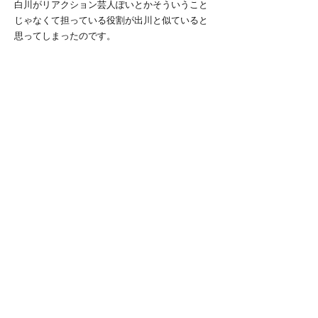
白川がリアクション芸人ぽいとかそういうこと
じゃなくて担っている役割が出川と似ていると
思ってしまったのです。
僕がこんなこと言うのは失礼かもしれないです
が、白川のプレーは派手か地味かで言ったら地
味だし、チームがオセオセの時に目立つかと言
ったらそうではない方だと思います。けど相手
に攻め込まれている時のディフェンスであった
り、決定的なパスの一つ前のパスを出していた
り、苦しい時に誰よりもポジティブな声を出し
ていたり、彼がいるのといないのとでは大きく
チームが変わります。
チーム全体を見渡す立場になった今、こんなプ
レーヤーがチームに必要であるとなんとなく思
います。七帝戦ではそんな白川に寄せつつ、気
迫のあるプレーやポジティブな声かけで味方を
気遣いながらやっていければなと思います。
みんなもそんなことを軽く意識してプレーして
くれたら嬉しいです。