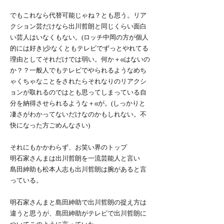
でもこれなら代替可能じゃね？とも思う。リア
クション芸だけなら出川哲朗と同じくらい面白
い芸人はいなくもない。(ロッチ中岡の方が個人
的には好き)少なくともテレビでずっとやれてる
理由としてそれだけでは弱い。何か＋αはないの
か？？一般人でもテレビでやられるようなめち
ゃくちゃなことをされたらそれなりのリアクシ
ョンが取れるのではとも思ってしまっている自
分を納得させられるような＋αが。(しっかりと
凄さがわかってないだけなのかもしれない。不
快になった方ごめんなさい)
それにもかかわらず、お笑い界のトップ
明石家さんまは出川哲朗を一流芸能人と言い
島田紳助も松本人志も出川哲朗は腕があると言
っている。
明石家さんまと島田紳助で出川哲朗の捉え方は
違うと思うが、島田紳助がテレビで出川哲朗に