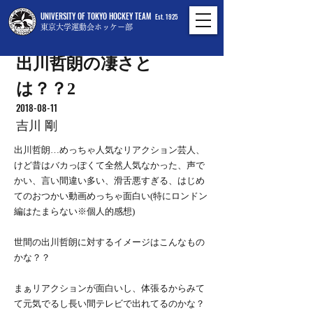
UNIVERSITY OF TOKYO HOCKEY TEAM
Est. 1925
東京大学運動会ホッケー部
出川哲朗の凄さと
は？？2
2018-08-11
吉川 剛
出川哲朗…めっちゃ人気なリアクション芸人、
けど昔はバカっぽくて全然人気なかった、声で
かい、言い間違い多い、滑舌悪すぎる、はじめ
てのおつかい動画めっちゃ面白い(特にロンドン
編はたまらない※個人的感想)
世間の出川哲朗に対するイメージはこんなもの
かな？？
まぁリアクションが面白いし、体張るからみて
て元気でるし長い間テレビで出れてるのかな？