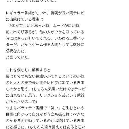
ついてこのように言っていた。
レギュラー番組がない出川哲朗が長い間テレビ
に出続けている理由は
「MCが苦しいと思った時、ムードが暗い時、
前に出て頑張るが、他の人がウケを取っている
時にはさっと引いてくれる。いわゆる二番バッ
ターだ。だからゲーム作る人間としては微妙に
必要なんだ」
と言っていた。
これを僕なりに解釈すると
要はとてつもない気遣いができるというのが他
の凡人との差で長い間テレビでに出ている理由
なのかと思う。(もちろん気遣いだけではテレビ
に出れないと思う。リアクション芸という武器
があった話の上で)
つまりバラエティ番組で「笑い」を生むという
目標に向かって自分がどう立ち振る舞うべきな
のかを考え行動しているのが出続けている理由
だと感じた。(もちろん違う捉え方はあると思い