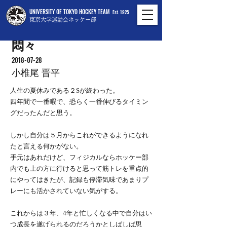
UNIVERSITY OF TOKYO HOCKEY TEAM
Est. 1925
東京大学運動会ホッケー部
悶々
2018-07-28
小椎尾 晋平
人生の夏休みである２Sが終わった。
四年間で一番暇で、恐らく一番伸びるタイミン
グだったんだと思う。
しかし自分は５月からこれができるようになれ
たと言える何かがない。
手元はあれだけど、フィジカルならホッケー部
内でも上の方に行けると思って筋トレを重点的
にやってはきたが、記録も停滞気味であまりプ
レーにも活かされていない気がする。
これからは３年、4年と忙しくなる中で自分はい
つ成長を遂げられるのだろうかとしばしば思