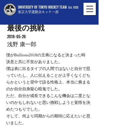
UNIVERSITY OF TOKYO HOCKEY TEAM
Est. 1925
東京大学運動会ホッケー部
最後の挑戦
2018-05-26
浅野 康一郎
僕がBullions2018の主将になると決まった時
決意と共に不安がありました。
僕は表に出るタイプの人間ではないと自分で思
っていたし、人に伝えることが上手くなくどち
らかというと背中で語る性格上、本当に務まる
のか自分自身疑心暗鬼でした。
ただ、自分が成長できるこんな機会は二度とな
いのかもしれないと思い挑戦しようと覚悟を決
めたつもりでした。
そして、何より同期からの期待に応えたいと思
いました。