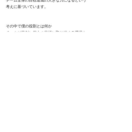
チーム全体の目標達成の大きな力になるという
考えに基づいています。
その中で僕の役割とは何か
チームが真剣に個人の目標に取り組める環境を
作ること
更にそれを周りに伝え合って高め合うことがで
きる環境を作ること
何より自分が自分の目標達成に本気で取り組む
こと
正直この全てが僕一人の能力でできるとは到底
思えません。だからこそチーム内で伝え合わな
いといけないと思っています。後輩の皆は主将
が不甲斐ない僕だからこそもっと意見を言って
いいし、それに向き合う覚悟はできています。
そしてチームの皆には今一度向き合ってほし
い。
自分が今何を目標としているのか、