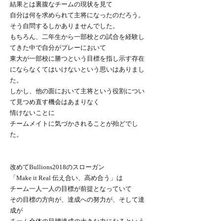
結果とは裏腹なチームの現状を見て
自分は何を求められて主将になったのだろう。
そう自問するしかありませんでした。
もちろん、二年生から一部校との試合を経験し
てきた中で自分がプレーにおいて
東大が一部校に勝つという目標を指し示す存在
にならなくてはいけないという思いはありまし
た。
しかし、他の面において主将という役割につい
て見つめ直す機会はあまりなく
情けないことに
チームメイトに気づかされることが殆どでし
た。
改めてBullions2018のスローガン
「Make it Real 伝え合い、高め合う」は
チーム一人一人の目標が前提となっていて
その目標の方向が、達成への努力が、そして達
成が