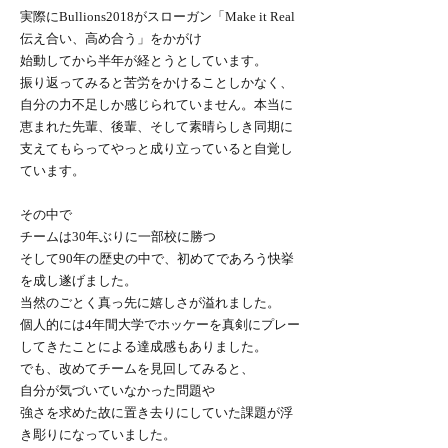
実際にBullions2018がスローガン「Make it Real
伝え合い、高め合う」をかがけ
始動してから半年が経とうとしています。
振り返ってみると苦労をかけることしかなく、
自分の力不足しか感じられていません。本当に
恵まれた先輩、後輩、そして素晴らしき同期に
支えてもらってやっと成り立っていると自覚し
ています。
その中で
チームは30年ぶりに一部校に勝つ
そして90年の歴史の中で、初めてであろう快挙
を成し遂げました。
当然のごとく真っ先に嬉しさが溢れました。
個人的には4年間大学でホッケーを真剣にプレー
してきたことによる達成感もありました。
でも、改めてチームを見回してみると、
自分が気づいていなかった問題や
強さを求めた故に置き去りにしていた課題が浮
き彫りになっていました。