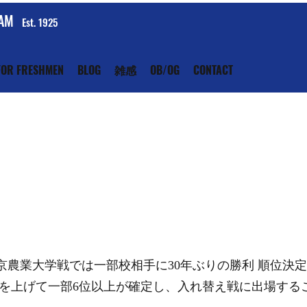
EAM
Est. 1925
FOR FRESHMEN
BLOG
雑感
OB/OG
CONTACT
京農業大学戦では一部校相手に30年ぶりの勝利 順位決
利を上げて一部6位以上が確定し、入れ替え戦に出場する