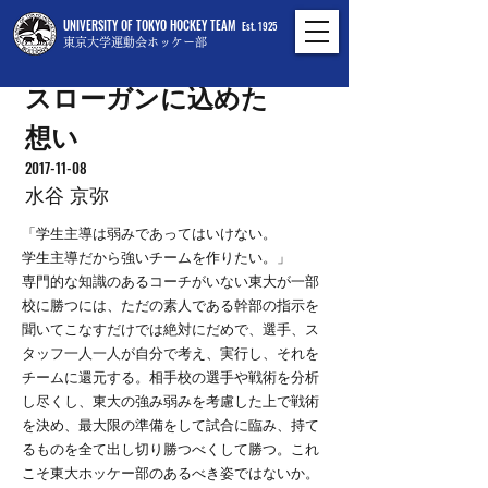
UNIVERSITY OF TOKYO HOCKEY TEAM
Est. 1925
東京大学運動会ホッケー部
スローガンに込めた
想い
2017-11-08
水谷 京弥
「学生主導は弱みであってはいけない。
学生主導だから強いチームを作りたい。」
専門的な知識のあるコーチがいない東大が一部
校に勝つには、ただの素人である幹部の指示を
聞いてこなすだけでは絶対にだめで、選手、ス
タッフ一人一人が自分で考え、実行し、それを
チームに還元する。相手校の選手や戦術を分析
し尽くし、東大の強み弱みを考慮した上で戦術
を決め、最大限の準備をして試合に臨み、持て
るものを全て出し切り勝つべくして勝つ。これ
こそ東大ホッケー部のあるべき姿ではないか。