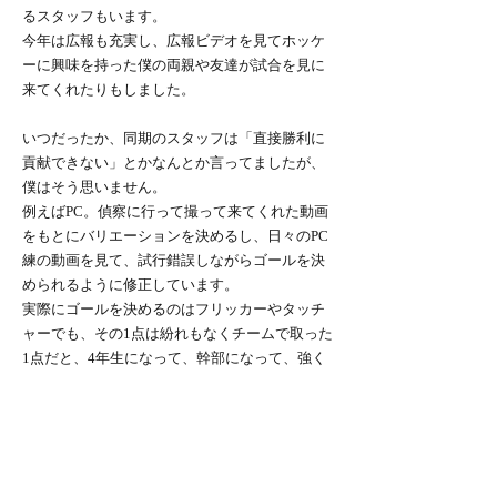
るスタッフもいます。
今年は広報も充実し、広報ビデオを見てホッケ
ーに興味を持った僕の両親や友達が試合を見に
来てくれたりもしました。
いつだったか、同期のスタッフは「直接勝利に
貢献できない」とかなんとか言ってましたが、
僕はそう思いません。
例えばPC。偵察に行って撮って来てくれた動画
をもとにバリエーションを決めるし、日々のPC
練の動画を見て、試行錯誤しながらゴールを決
められるように修正しています。
実際にゴールを決めるのはフリッカーやタッチ
ャーでも、その1点は紛れもなくチームで取った
1点だと、4年生になって、幹部になって、強く
そう思うようになりました。
Bullions2017、本当にいいチームになったと思
います。
ですが、Bullions2017の到達点は今ここではあ