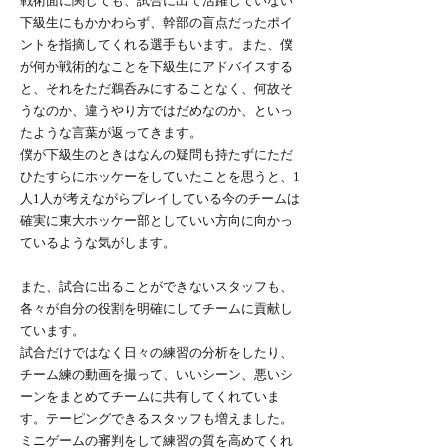
戦術面に関しても、試合に出て活躍していない
下級生にもかかわらず、幹部の盲点だったポイ
ントを指摘してくれる選手もいます。また、僕
が何か戦術的なことを下級生にアドバイスする
と、それをただ鵜呑みにすることなく、何故そ
うなのか、違うやり方ではだめなのか、といっ
たような言葉が返ってきます。
僕が下級生のときはなんの疑問も持たずにただ
ひたすらにホッケーをしていたことを思うと、1
人1人が考えながらプレイしている今のチームは
確実に東大ホッケー部としていい方向に向かっ
ているような気がします。
また、試合に出ることができないスタッフも、
各々が自分の役割を明確にしてチームに貢献し
ています。
試合だけではなく日々の練習の分析をしたり、
チーム練の動画を撮って、いいシーン、悪いシ
ーンをまとめてチームに共有してくれていま
す。テーピングできるスタッフも増えました。
ミニゲームの審判をして練習の質を高めてくれ