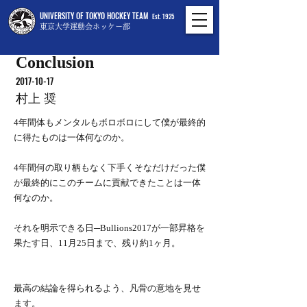
UNIVERSITY OF TOKYO HOCKEY TEAM
Est. 1925
東京大学運動会ホッケー部
Conclusion
2017-10-17
村上 奨
4年間体もメンタルもボロボロにして僕が最終的
に得たものは一体何なのか。
4年間何の取り柄もなく下手くそなだけだった僕
が最終的にこのチームに貢献できたことは一体
何なのか。
それを明示できる日─Bullions2017が一部昇格を
果たす日、11月25日まで、残り約1ヶ月。
最高の結論を得られるよう、凡骨の意地を見せ
ます。