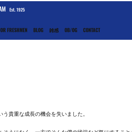
EAM
Est. 1925
FOR FRESHMEN
BLOG
雑感
OB/OG
CONTACT
いう貴重な成長の機会を失いました。