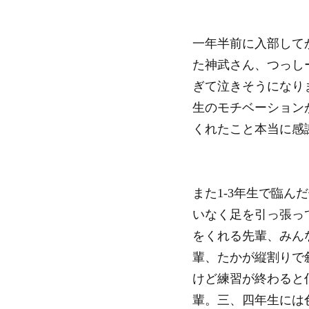
一年半前に入部して
た神武さん、つっし
ぎて泣きそうになり
生のモチベーション
くれたこと本当に感
また1-3年生で臨
いなく足を引っ張っ
をくれる先輩、みん
輩、たかが縦割りで
けど練習が終わると
輩。三、四年生には