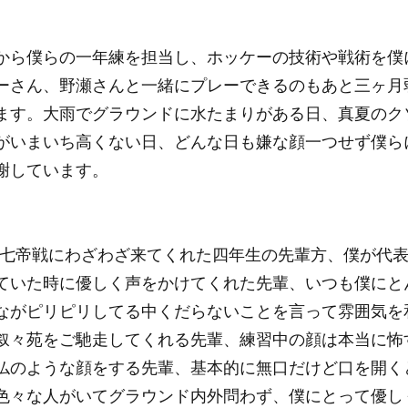
から僕らの一年練を担当し、ホッケーの技術や戦術を僕
ーさん、野瀬さんと一緒にプレーできるのもあと三ヶ月
ます。大雨でグラウンドに水たまりがある日、真夏のク
がいまいち高くない日、どんな日も嫌な顔一つせず僕ら
謝しています。
んだ七帝戦にわざわざ来てくれた四年生の先輩方、僕が代
ていた時に優しく声をかけてくれた先輩、いつも僕にと
ながピリピリしてる中くだらないことを言って雰囲気を
叙々苑をご馳走してくれる先輩、練習中の顔は本当に怖
仏のような顔をする先輩、基本的に無口だけど口を開く
色々な人がいてグラウンド内外問わず、僕にとって優し