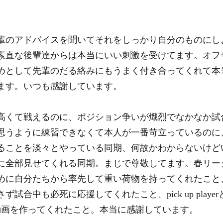
輩のアドバイスを聞いてそれをしっかり自分のものにし
素直な後輩達からは本当にいい刺激を受けてます。オフ
めとして先輩のだる絡みにもうまく付き合ってくれて本
ます。いつも感謝しています。
高くて戦えるのに、ポジション争いが熾烈でなかなか試
思うように練習できなくて本人が一番苛立っているのに
ることを淡々とやっている同期、何故かわからないけど
に全部見せてくれる同期。まじで尊敬してます。春リー
めに自分たちから率先して重い荷物を持ってくれたこと
試合中も必死に応援してくれたこと、pick up play
い動画を作ってくれたこと。本当に感謝しています。