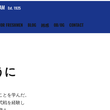
EAM
Est. 1925
FOR FRESHMEN
BLOG
雑感
OB/OG
CONTACT
うに
ことを学んだ。
式戦を経験し