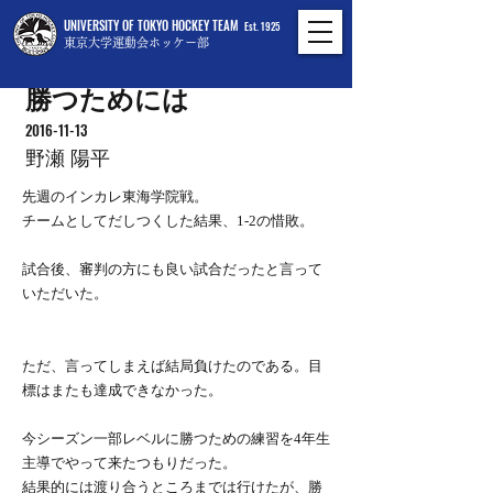
UNIVERSITY OF TOKYO HOCKEY TEAM
Est. 1925
東京大学運動会ホッケー部
勝つためには
2016-11-13
野瀬 陽平
先週のインカレ東海学院戦。
チームとしてだしつくした結果、1-2の惜敗。
試合後、審判の方にも良い試合だったと言って
いただいた。
ただ、言ってしまえば結局負けたのである。目
標はまたも達成できなかった。
今シーズン一部レベルに勝つための練習を4年生
主導でやって来たつもりだった。
結果的には渡り合うところまでは行けたが、勝