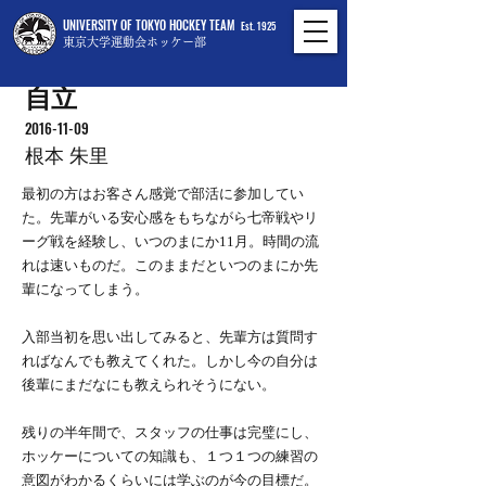
UNIVERSITY OF TOKYO HOCKEY TEAM
Est. 1925
東京大学運動会ホッケー部
自立
2016-11-09
根本 朱里
最初の方はお客さん感覚で部活に参加してい
た。先輩がいる安心感をもちながら七帝戦やリ
ーグ戦を経験し、いつのまにか11月。時間の流
れは速いものだ。このままだといつのまにか先
輩になってしまう。
入部当初を思い出してみると、先輩方は質問す
ればなんでも教えてくれた。しかし今の自分は
後輩にまだなにも教えられそうにない。
残りの半年間で、スタッフの仕事は完璧にし、
ホッケーについての知識も、１つ１つの練習の
意図がわかるくらいには学ぶのが今の目標だ。